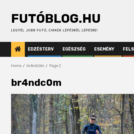
Skip
to
FUTÓBLOG.HU
content
LEGYÉL JOBB FUTÓ, CIKKEK LÉPÉSRŐL LÉPÉSRE!
EDZÉSTERV
EGÉSZSÉG
ESEMÉNY
FEL
Home
br4ndc0m
Page 2
br4ndc0m