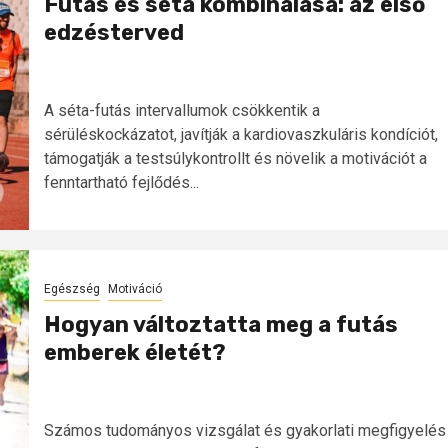
Futás és séta kombinálása: az első
edzésterved
A séta-futás intervallumok csökkentik a
sérüléskockázatot, javítják a kardiovaszkuláris kondíciót,
támogatják a testsúlykontrollt és növelik a motivációt a
fenntartható fejlődés...
Egészség
Motiváció
Hogyan változtatta meg a futás
emberek életét?
Számos tudományos vizsgálat és gyakorlati megfigyelés