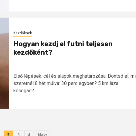
Kezdőknek
Hogyan kezdj el futni teljesen
kezdőként?
Első lépések: cél és alapok meghatározása. Döntsd el, mi
szeretnél 8 hét múlva: 30 perc egyben? 5 km laza
kocogás?...
zések
sa
2
3
4
Next