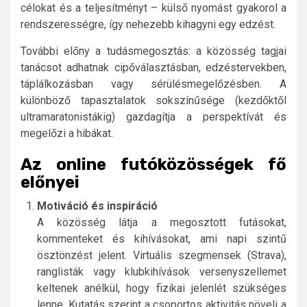
célokat és a teljesítményt – külső nyomást gyakorol a
rendszerességre, így nehezebb kihagyni egy edzést.
További előny a tudásmegosztás: a közösség tagjai
tanácsot adhatnak cipőválasztásban, edzéstervekben,
táplálkozásban vagy sérülésmegelőzésben. A
különböző tapasztalatok sokszínűsége (kezdőktől
ultramaratonistákig) gazdagítja a perspektívát és
megelőzi a hibákat.
Az online futóközösségek fő
előnyei
Motiváció és inspiráció
A közösség látja a megosztott futásokat,
kommenteket és kihívásokat, ami napi szintű
ösztönzést jelent. Virtuális szegmensek (Strava),
ranglisták vagy klubkihívások versenyszellemet
keltenek anélkül, hogy fizikai jelenlét szükséges
lenne. Kutatás szerint a csoportos aktivitás növeli a