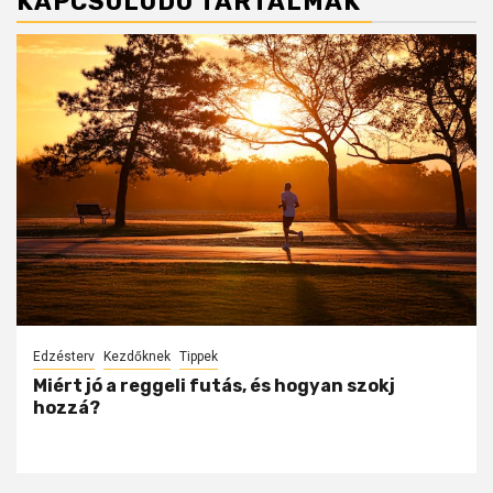
KAPCSOLÓDÓ TARTALMAK
Edzésterv
Kezdőknek
Tippek
Miért jó a reggeli futás, és hogyan szokj
hozzá?