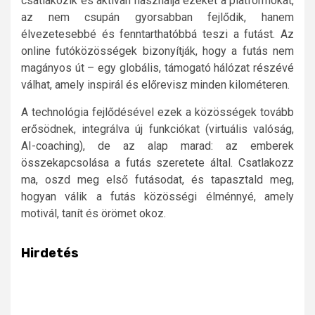
csatlakozik és aktívan használja ezeket a platformokat,
az nem csupán gyorsabban fejlődik, hanem
élvezetesebbé és fenntarthatóbbá teszi a futást. Az
online futóközösségek bizonyítják, hogy a futás nem
magányos út – egy globális, támogató hálózat részévé
válhat, amely inspirál és előrevisz minden kilométeren.
A technológia fejlődésével ezek a közösségek tovább
erősödnek, integrálva új funkciókat (virtuális valóság,
AI-coaching), de az alap marad: az emberek
összekapcsolása a futás szeretete által. Csatlakozz
ma, oszd meg első futásodat, és tapasztald meg,
hogyan válik a futás közösségi élménnyé, amely
motivál, tanít és örömet okoz.
Hirdetés