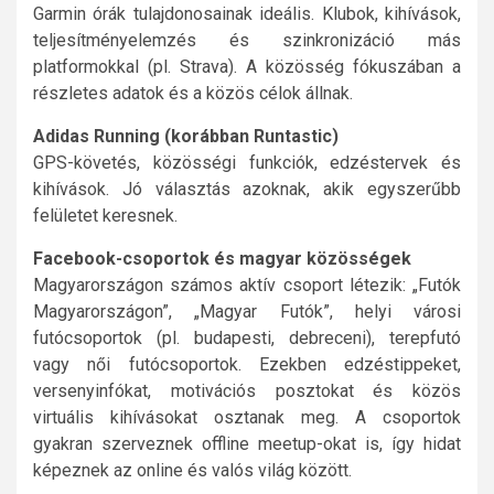
Garmin órák tulajdonosainak ideális. Klubok, kihívások,
teljesítményelemzés és szinkronizáció más
platformokkal (pl. Strava). A közösség fókuszában a
részletes adatok és a közös célok állnak.
Adidas Running (korábban Runtastic)
GPS-követés, közösségi funkciók, edzéstervek és
kihívások. Jó választás azoknak, akik egyszerűbb
felületet keresnek.
Facebook-csoportok és magyar közösségek
Magyarországon számos aktív csoport létezik: „Futók
Magyarországon”, „Magyar Futók”, helyi városi
futócsoportok (pl. budapesti, debreceni), terepfutó
vagy női futócsoportok. Ezekben edzéstippeket,
versenyinfókat, motivációs posztokat és közös
virtuális kihívásokat osztanak meg. A csoportok
gyakran szerveznek offline meetup-okat is, így hidat
képeznek az online és valós világ között.