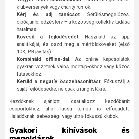
klubversenyek vagy charity run-ok.
Kérj és adj tanácsot
: Sérülésmegelőzés,
cipőajánló, edzésterv – a közösség kollektív tudása
hatalmas.
Kövesd a fejlődésedet
: Használd az app
analitikáját, és oszd meg a mérföldköveket (első
10K, PB javítás).
Kombináld offline-dal
: Az online kapcsolatok
gyakran vezetnek valós meetup-okhoz vagy közös
futásokhoz.
Kerüld a negatív összehasonlítást
: Fókuszálj a
saját fejlődésedre, ne csak a ranglistákra.
Kezdőknek ajánlott: csatlakozz kezdőbarát
csoportokhoz, ahol lassú tempó is elfogadott.
Haladóknak: sebesség- vagy ultra-fókuszú klubok.
Gyakori kihívások és
megoldások