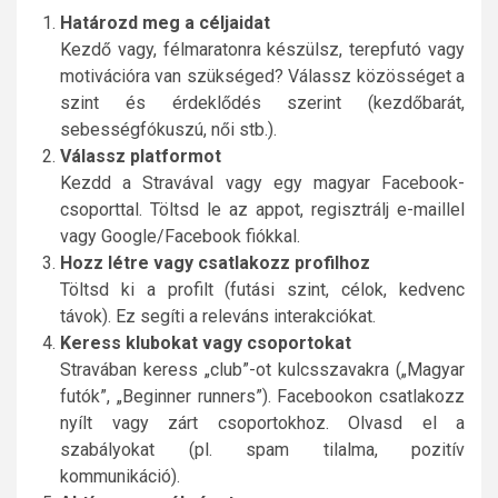
Határozd meg a céljaidat
Kezdő vagy, félmaratonra készülsz, terepfutó vagy
motivációra van szükséged? Válassz közösséget a
szint és érdeklődés szerint (kezdőbarát,
sebességfókuszú, női stb.).
Válassz platformot
Kezdd a Stravával vagy egy magyar Facebook-
csoporttal. Töltsd le az appot, regisztrálj e-maillel
vagy Google/Facebook fiókkal.
Hozz létre vagy csatlakozz profilhoz
Töltsd ki a profilt (futási szint, célok, kedvenc
távok). Ez segíti a releváns interakciókat.
Keress klubokat vagy csoportokat
Stravában keress „club”-ot kulcsszavakra („Magyar
futók”, „Beginner runners”). Facebookon csatlakozz
nyílt vagy zárt csoportokhoz. Olvasd el a
szabályokat (pl. spam tilalma, pozitív
kommunikáció).