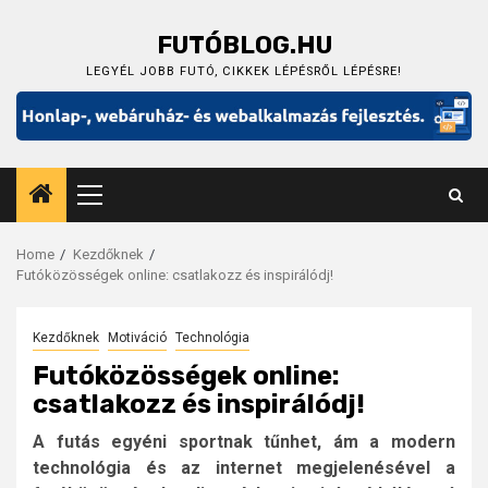
Skip
to
FUTÓBLOG.HU
content
LEGYÉL JOBB FUTÓ, CIKKEK LÉPÉSRŐL LÉPÉSRE!
Primary
Menu
Home
Kezdőknek
Futóközösségek online: csatlakozz és inspirálódj!
Kezdőknek
Motiváció
Technológia
Futóközösségek online:
csatlakozz és inspirálódj!
A futás egyéni sportnak tűnhet, ám a modern
technológia és az internet megjelenésével a