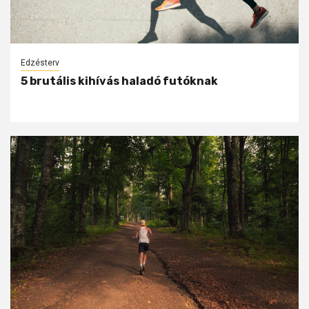
Edzésterv
5 brutális kihívás haladó futóknak