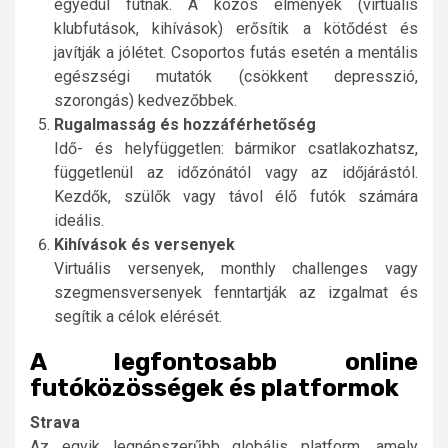
egyedül futnak. A közös élmények (virtuális
klubfutások, kihívások) erősítik a kötődést és
javítják a jólétet. Csoportos futás esetén a mentális
egészségi mutatók (csökkent depresszió,
szorongás) kedvezőbbek.
Rugalmasság és hozzáférhetőség
Idő- és helyfüggetlen: bármikor csatlakozhatsz,
függetlenül az időzónától vagy az időjárástól.
Kezdők, szülők vagy távol élő futók számára
ideális.
Kihívások és versenyek
Virtuális versenyek, monthly challenges vagy
szegmensversenyek fenntartják az izgalmat és
segítik a célok elérését.
A legfontosabb online
futóközösségek és platformok
Strava
Az egyik legnépszerűbb globális platform, amely