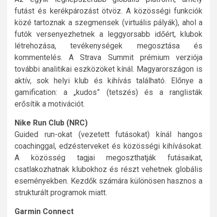
futást és kerékpározást ötvöz. A közösségi funkciók
közé tartoznak a szegmensek (virtuális pályák), ahol a
futók versenyezhetnek a leggyorsabb időért, klubok
létrehozása, tevékenységek megosztása és
kommentelés. A Strava Summit prémium verziója
további analitikai eszközöket kínál. Magyarországon is
aktív, sok helyi klub és kihívás található. Előnye a
gamification: a „kudos” (tetszés) és a ranglisták
erősítik a motivációt.
Nike Run Club (NRC)
Guided run-okat (vezetett futásokat) kínál hangos
coachinggal, edzésterveket és közösségi kihívásokat.
A közösség tagjai megoszthatják futásaikat,
csatlakozhatnak klubokhoz és részt vehetnek globális
eseményekben. Kezdők számára különösen hasznos a
strukturált programok miatt.
Garmin Connect