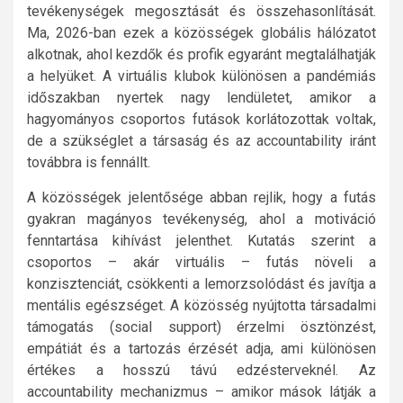
tevékenységek megosztását és összehasonlítását.
Ma, 2026-ban ezek a közösségek globális hálózatot
alkotnak, ahol kezdők és profik egyaránt megtalálhatják
a helyüket. A virtuális klubok különösen a pandémiás
időszakban nyertek nagy lendületet, amikor a
hagyományos csoportos futások korlátozottak voltak,
de a szükséglet a társaság és az accountability iránt
továbbra is fennállt.
A közösségek jelentősége abban rejlik, hogy a futás
gyakran magányos tevékenység, ahol a motiváció
fenntartása kihívást jelenthet. Kutatás szerint a
csoportos – akár virtuális – futás növeli a
konzisztenciát, csökkenti a lemorzsolódást és javítja a
mentális egészséget. A közösség nyújtotta társadalmi
támogatás (social support) érzelmi ösztönzést,
empátiát és a tartozás érzését adja, ami különösen
értékes a hosszú távú edzésterveknél. Az
accountability mechanizmus – amikor mások látják a