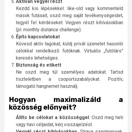
Aktívan vegyél részt
Kezdd kis lépésekkel: like-old vagy kommenteld
mások futásait, oszd meg saját tevékenységeidet,
tegyél fel kérdéseket. Vegyen részt kihívásokban
(pl. monthly distance challenge).
Építs kapcsolatokat
Kövesd aktív tagokat, küldj privát üzenetet hasonló
célokkal rendelkező futóknak. Virtuális „futótárs”
keresés lehetséges.
Biztonság és etikett
Ne oszd meg túl személyes adatokat. Tartsd
tiszteletben a csoportszabályokat. Pozitív,
támogató hangnemet használj.
Hogyan maximalizáld a
közösség előnyeit?
Állíts be célokat a közösséggel
: Oszd meg heti
vagy havi céljaidat, kérj visszajelzést.
Vegyél részt kihívásokban
: Strava szegmensek,