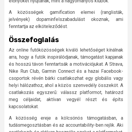
előnyöket nyújtanak, mint a hagyományos klubok.
A közösségek gamification elemei (ranglisták,
jelvények) dopaminfelszabadulást okoznak, ami
fenntartja az elköteleződést.
Összefoglalás
Az online futóközösségek kiváló lehetőséget kínálnak
arra, hogy a futók inspirálódjanak, támogatást kapjanak
és hosszú távon fenntartsák a motivációjukat. A Strava,
Nike Run Club, Garmin Connect és a hazai Facebook-
csoportok révén bárki csatlakozhat egy globális vagy
helyi hálózathoz, ahol a közös szenvedély összeköt. A
csatlakozás egyszerű: válassz platformot, határozd
meg céljaidat, aktívan vegyél részt és építs
kapcsolatokat.
A közösség ereje a kölcsönös támogatásban, a
tudásmegosztásban és az accountability-ben rejlik. Aki