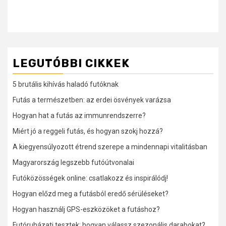
LEGUTÓBBI CIKKEK
5 brutális kihívás haladó futóknak
Futás a természetben: az erdei ösvények varázsa
Hogyan hat a futás az immunrendszerre?
Miért jó a reggeli futás, és hogyan szokj hozzá?
A kiegyensúlyozott étrend szerepe a mindennapi vitalitásban
Magyarország legszebb futóútvonalai
Futóközösségek online: csatlakozz és inspirálódj!
Hogyan előzd meg a futásból eredő sérüléseket?
Hogyan használj GPS-eszközöket a futáshoz?
Futóruházati tesztek: hogyan válassz szezonális darabokat?