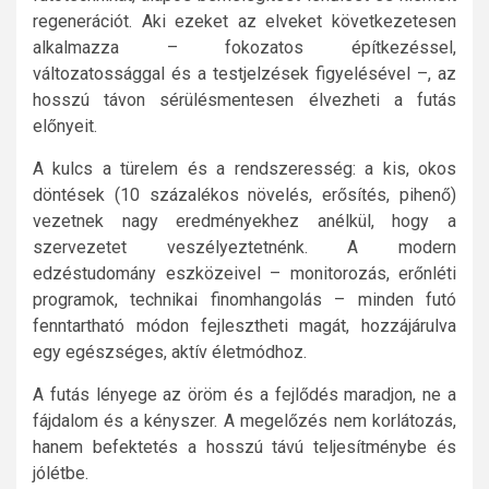
regenerációt. Aki ezeket az elveket következetesen
alkalmazza – fokozatos építkezéssel,
változatossággal és a testjelzések figyelésével –, az
hosszú távon sérülésmentesen élvezheti a futás
előnyeit.
A kulcs a türelem és a rendszeresség: a kis, okos
döntések (10 százalékos növelés, erősítés, pihenő)
vezetnek nagy eredményekhez anélkül, hogy a
szervezetet veszélyeztetnénk. A modern
edzéstudomány eszközeivel – monitorozás, erőnléti
programok, technikai finomhangolás – minden futó
fenntartható módon fejlesztheti magát, hozzájárulva
egy egészséges, aktív életmódhoz.
A futás lényege az öröm és a fejlődés maradjon, ne a
fájdalom és a kényszer. A megelőzés nem korlátozás,
hanem befektetés a hosszú távú teljesítménybe és
jólétbe.