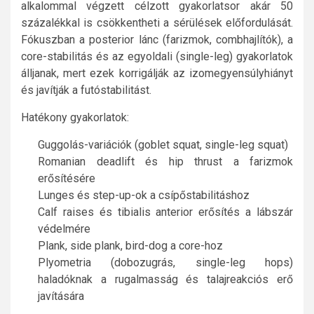
alkalommal végzett célzott gyakorlatsor akár 50
százalékkal is csökkentheti a sérülések előfordulását.
Fókuszban a posterior lánc (farizmok, combhajlítók), a
core-stabilitás és az egyoldali (single-leg) gyakorlatok
álljanak, mert ezek korrigálják az izomegyensúlyhiányt
és javítják a futóstabilitást.
Hatékony gyakorlatok:
Guggolás-variációk (goblet squat, single-leg squat)
Romanian deadlift és hip thrust a farizmok
erősítésére
Lunges és step-up-ok a csípőstabilitáshoz
Calf raises és tibialis anterior erősítés a lábszár
védelmére
Plank, side plank, bird-dog a core-hoz
Plyometria (dobozugrás, single-leg hops)
haladóknak a rugalmasság és talajreakciós erő
javítására