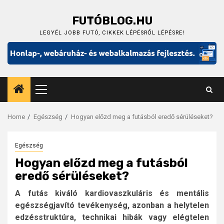
Skip
to
FUTÓBLOG.HU
content
LEGYÉL JOBB FUTÓ, CIKKEK LÉPÉSRŐL LÉPÉSRE!
Primary
Menu
Home
Egészség
Hogyan előzd meg a futásból eredő sérüléseket?
Egészség
Hogyan előzd meg a futásból
eredő sérüléseket?
A futás kiváló kardiovaszkuláris és mentális
egészségjavító tevékenység, azonban a helytelen
edzésstruktúra, technikai hibák vagy elégtelen