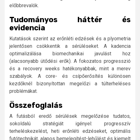
előbbrevalók.
Tudományos háttér és
evidencia
Kutatások szerint az erőnléti edzések és a plyometria
jelentősen csökkentik a sérüléseket. A kadencia
optimalizálása biomechanikai javulást hoz
(alacsonyabb ütődési erők). A fokozatos progresszió
és a recovery weeks hatékonyabbak, mint a merev
szabályok. A core- és csípőerősítés különösen
kezdőknél bizonyítottan megelőzi a túlterheléses
problémákat.
Összefoglalás
A futásból eredő sérülések megelőzése tudatos,
sokoldalú stratégiát igényel: progresszív
terheléskezelést, heti erőnléti edzéseket, optimális
futótechnikát, alapos bemelegítést-lehűlést és kiemelt