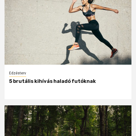
Edzésterv
5 brutális kihívás haladó futóknak