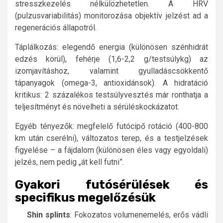
stresszkezelés nélkülözhetetlen. A HRV
(pulzusvariabilitás) monitorozása objektív jelzést ad a
regenerációs állapotról.
Táplálkozás: elegendő energia (különösen szénhidrát
edzés körül), fehérje (1,6-2,2 g/testsúlykg) az
izomjavításhoz, valamint gyulladáscsökkentő
tápanyagok (omega-3, antioxidánsok). A hidratáció
kritikus: 2 százalékos testsúlyvesztés már ronthatja a
teljesítményt és növelheti a sérüléskockázatot.
Egyéb tényezők: megfelelő futócipő rotáció (400-800
km után cserélni), változatos terep, és a testjelzések
figyelése – a fájdalom (különösen éles vagy egyoldali)
jelzés, nem pedig „át kell futni”.
Gyakori futósérülések és
specifikus megelőzésük
Shin splints
: Fokozatos volumenemelés, erős vádli