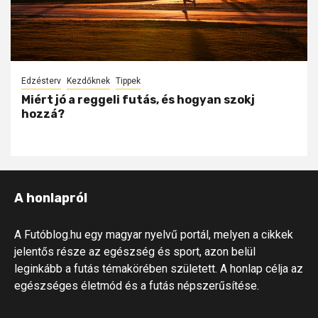
Edzésterv
Kezdőknek
Tippek
Miért jó a reggeli futás, és hogyan szokj
hozzá?
A honlapról
A Futóblog.hu egy magyar nyelvű portál, melyen a cikkek
jelentős része az egészség és sport, azon belül
leginkább a futás témakörében született. A honlap célja az
egészséges életmód és a futás népszerűsítése.