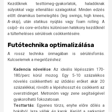
Kezdőknek testtömeg-gyakorlatok, haladóknak
súlyokkal vagy ellenállási szalagokkal. Minden edzés
előtt dinamikus bemelegítés (leg swings, high knees,
A-skip), után statikus nyújtás vagy foam rolling. A
csípő- és core-erősítés különösen hatékony kezdőknél
a túlterheléses sérülések csökkentésére.
Futótechnika optimalizálása
A rossz technika önmagában is sérülésforrás.
Kulcselemek a megelőzéshez:
Kadencia növelése
: Az ideális lépésszám 170-
180/perc körül mozog. Egy 5-10 százalékos
növelés csökkentheti az ütődési erőket akár 20
százalékkal, rövidíti a lépéshosszt és csökkenti az
overstridinget. Metronóm vagy zene segítségével
gyakorolható fokozatosan.
Testtartás
: Egyenes törzs, enyhe előre dőlés a
bokából, laza vállak és karok. Kerüld a sarkazást