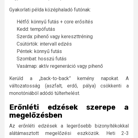
Gyakorlati példa középhaladó futónak:
Hétfő: könnyű futás + core erősítés
Kedd: tempófutás
Szerda: pihenő vagy kereszttréning
Csütörtök: intervall edzés
Péntek: könnyű futás
Szombat: hosszú futás
Vasárnap: aktív regeneráció vagy pihenő
Kerüld a „back-to-back” kemény napokat. A
változatosság (aszfalt, erdő, pálya) csökkenti a
monotóniából adódó túlterhelést.
Erőnléti edzések szerepe a
megelőzésben
Az erőnléti edzések a legerősebb bizonyítékokkal
alátámasztott megelőzési eszközök. Heti 2-3