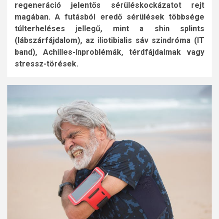
regeneráció jelentős sérüléskockázatot rejt
magában. A futásból eredő sérülések többsége
túlterheléses jellegű, mint a shin splints
(lábszárfájdalom), az iliotibialis sáv szindróma (IT
band), Achilles-ínproblémák, térdfájdalmak vagy
stressz-törések.