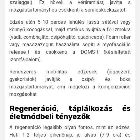
szalaggal). Ez növeli a véráramlást, javítja a
mozgástartományt és csökkenti a sérüléskockázatot.
Edzés után 5-10 perces lehűlés lassú sétával vagy
könnyű kocogással, majd statikus nyújtás a fő izmokra
(vádli, combhajlító, csípőhajlító, quadriceps). Foam roller
vagy masszázsgun használata segíti a myofasciális
release-t és csökkenti a DOMS-t (késleltetett
izomfájdalom).
Rendszeres mobilitás edzések (jógaszerű
gyakorlatok) javítják a csípő- és boka
mozgástartományát, ami megelőzi a kompenzációs
mozgásokat.
Regeneráció, táplálkozás és
életmódbeli tényezők
A regeneráció legalább olyan fontos, mint az edzés.
Heti 1-2 teljes pihenőnap, jó alvás (7-9 óra) és