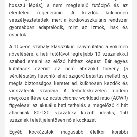
hosszú lépés), a nem megfelelő futócipő és az
elégtelen regeneráció. A kezdők különösen
veszélyeztetettek, mert a kardiovaszkuláris rendszer
gyorsabban adaptálódik, mint az izmok, inak és
csontok.
A 10%-os szabály klasszikus iránymutatás a volumen
növelésére: a heti futótávot legfeljebb 10 százalékkal
szabad emelni az előző héthez képest. Bár egyes
kutatások szerint ez nem abszolút törvény (a
sérülésarány hasonló lehet szigorú betartás mellett is),
mégis biztonságos keretet ad, különösen kezdők és
visszatérők számára. A terheléskezelés modern
megközelítése az acute:chronic workload ratio (ACWR)
figyelése: az aktuális heti terhelés a megelőző 4 hét
átlagának 80-130 százaléka között ideális; 150
százalék felett jelentősen nő a kockázat.
Egyéb kockázatok: magasabb életkor, korábbi