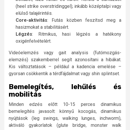
(heel strike overstridinggel); inkább középtalpi vagy
elülső talajérintés.
Core-aktivitás
: Futás közben feszítsd meg a
hasizmokat a stabilitásért.
Légzés
: Ritmikus, hasi légzés a hatékony
oxigénfelvételért.
Videóelemzés vagy gait analysis (futómozgás-
elemzés) szakemberrel segít azonosítani a hibákat.
Kis változtatások – például a kadencia emelése –
gyorsan csökkentik a térdfájdalmat vagy shin splintset.
Bemelegítés, lehűlés és
mobilitás
Minden edzés előtt 10-15 perces dinamikus
bemelegítés javasolt: könnyű kocogás, dinamikus
nyújtások (leg swings, walking lunges, inchworm),
aktiváló gyakorlatok (glute bridge, monster walk