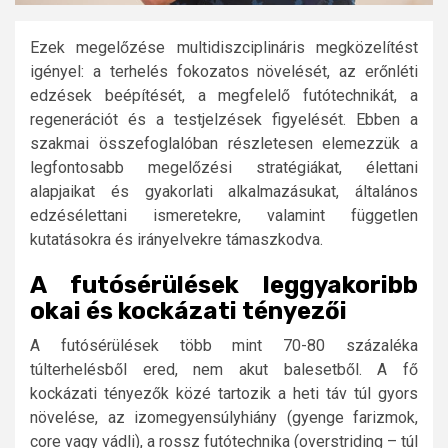
Ezek megelőzése multidiszciplináris megközelítést
igényel: a terhelés fokozatos növelését, az erőnléti
edzések beépítését, a megfelelő futótechnikát, a
regenerációt és a testjelzések figyelését. Ebben a
szakmai összefoglalóban részletesen elemezzük a
legfontosabb megelőzési stratégiákat, élettani
alapjaikat és gyakorlati alkalmazásukat, általános
edzésélettani ismeretekre, valamint független
kutatásokra és irányelvekre támaszkodva.
A futósérülések leggyakoribb
okai és kockázati tényezői
A futósérülések több mint 70-80 százaléka
túlterhelésből ered, nem akut balesetből. A fő
kockázati tényezők közé tartozik a heti táv túl gyors
növelése, az izomegyensúlyhiány (gyenge farizmok,
core vagy vádli), a rossz futótechnika (overstriding – túl