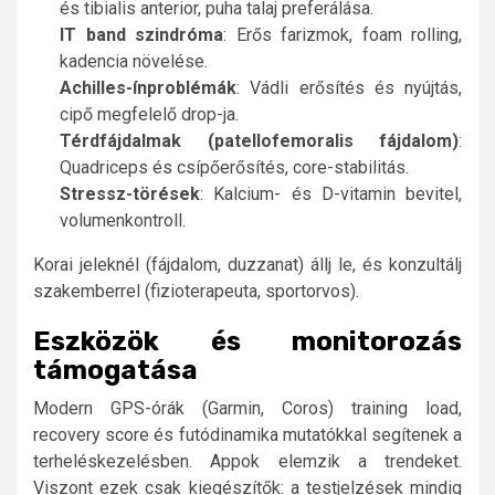
és tibialis anterior, puha talaj preferálása.
IT band szindróma
: Erős farizmok, foam rolling,
kadencia növelése.
Achilles-ínproblémák
: Vádli erősítés és nyújtás,
cipő megfelelő drop-ja.
Térdfájdalmak (patellofemoralis fájdalom)
:
Quadriceps és csípőerősítés, core-stabilitás.
Stressz-törések
: Kalcium- és D-vitamin bevitel,
volumenkontroll.
Korai jeleknél (fájdalom, duzzanat) állj le, és konzultálj
szakemberrel (fizioterapeuta, sportorvos).
Eszközök és monitorozás
támogatása
Modern GPS-órák (Garmin, Coros) training load,
recovery score és futódinamika mutatókkal segítenek a
terheléskezelésben. Appok elemzik a trendeket.
Viszont ezek csak kiegészítők: a testjelzések mindig