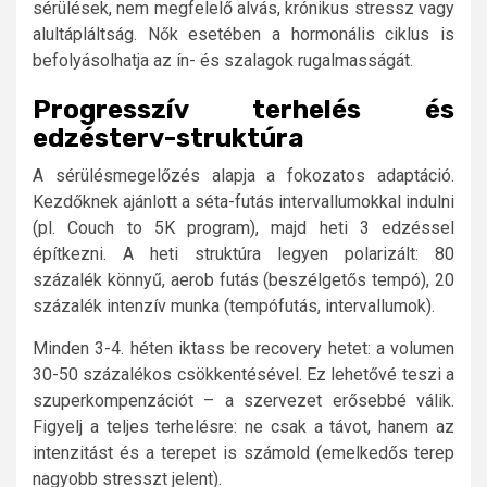
sérülések, nem megfelelő alvás, krónikus stressz vagy
alultápláltság. Nők esetében a hormonális ciklus is
befolyásolhatja az ín- és szalagok rugalmasságát.
Progresszív terhelés és
edzésterv-struktúra
A sérülésmegelőzés alapja a fokozatos adaptáció.
Kezdőknek ajánlott a séta-futás intervallumokkal indulni
(pl. Couch to 5K program), majd heti 3 edzéssel
építkezni. A heti struktúra legyen polarizált: 80
százalék könnyű, aerob futás (beszélgetős tempó), 20
százalék intenzív munka (tempófutás, intervallumok).
Minden 3-4. héten iktass be recovery hetet: a volumen
30-50 százalékos csökkentésével. Ez lehetővé teszi a
szuperkompenzációt – a szervezet erősebbé válik.
Figyelj a teljes terhelésre: ne csak a távot, hanem az
intenzitást és a terepet is számold (emelkedős terep
nagyobb stresszt jelent).