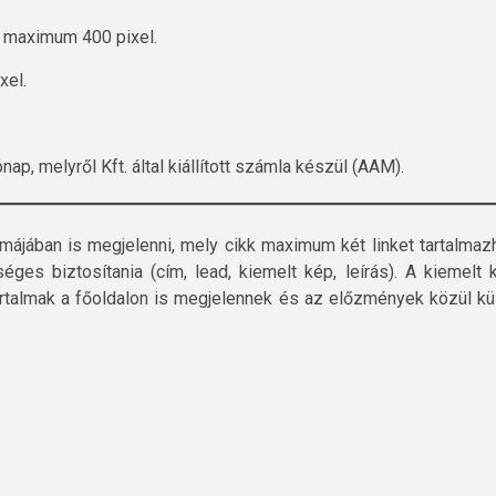
* maximum 400 pixel.
xel.
ónap, melyről Kft. által kiállított számla készül (AAM).
rmájában is megjelenni, mely cikk maximum két linket tartalmazh
es biztosítania (cím, lead, kiemelt kép, leírás). A kiemelt 
rtalmak a főoldalon is megjelennek és az előzmények közül kü