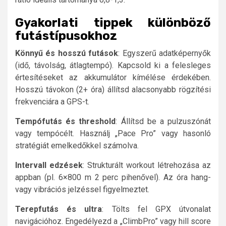
Gyakorlati tippek különböző
futástípusokhoz
Könnyű és hosszú futások
: Egyszerű adatképernyők
(idő, távolság, átlagtempó). Kapcsold ki a felesleges
értesítéseket az akkumulátor kímélése érdekében.
Hosszú távokon (2+ óra) állítsd alacsonyabb rögzítési
frekvenciára a GPS-t.
Tempófutás és threshold
: Állítsd be a pulzuszónát
vagy tempócélt. Használj „Pace Pro” vagy hasonló
stratégiát emelkedőkkel számolva.
Intervall edzések
: Strukturált workout létrehozása az
appban (pl. 6×800 m 2 perc pihenővel). Az óra hang-
vagy vibrációs jelzéssel figyelmeztet.
Terepfutás és ultra
: Tölts fel GPX útvonalat
navigációhoz. Engedélyezd a „ClimbPro” vagy hill score