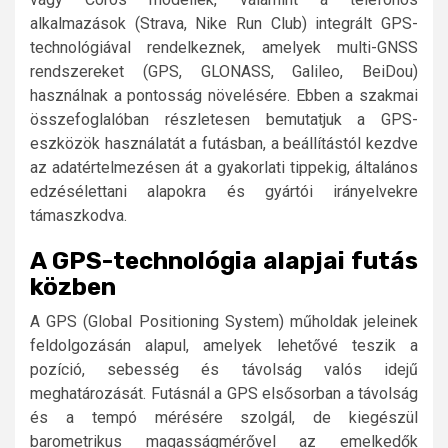
alkalmazások (Strava, Nike Run Club) integrált GPS-
technológiával rendelkeznek, amelyek multi-GNSS
rendszereket (GPS, GLONASS, Galileo, BeiDou)
használnak a pontosság növelésére. Ebben a szakmai
összefoglalóban részletesen bemutatjuk a GPS-
eszközök használatát a futásban, a beállítástól kezdve
az adatértelmezésen át a gyakorlati tippekig, általános
edzésélettani alapokra és gyártói irányelvekre
támaszkodva.
A GPS-technológia alapjai futás
közben
A GPS (Global Positioning System) műholdak jeleinek
feldolgozásán alapul, amelyek lehetővé teszik a
pozíció, sebesség és távolság valós idejű
meghatározását. Futásnál a GPS elsősorban a távolság
és a tempó mérésére szolgál, de kiegészül
barometrikus magasságmérővel az emelkedők