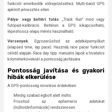
funkciót emelkedők előrejelzéséhez. Multi-band GPS
ajánlott jelvesztés ellen.
Pálya- vagy beltéri futás
: „Track Run” mód vagy
futópad-kalibráció. Beltéren a GPS kikapcsolható,
lépéshossz-alapú mérés használható.
Versenyek
: Egyszerűsítsd az adatképernyőket
(elapsed time, lap pace). Használj race pacer funkciót
célidő alapján. Race day tipp: manuális lapok a hivatalos
kilométerköveknél a pontosság javítására.
Pontosság javítása és gyakori
hibák elkerülése
A GPS-pontosság növelése érdekében:
Mindig szabad égbolt alatt indíts.
Frissítsd az ephemeris adatokat
(műholdinformációk) rendszeresen.