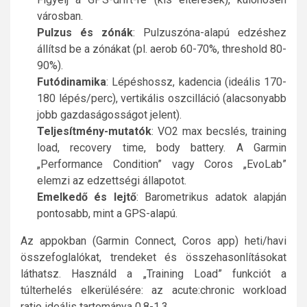
városban.
Pulzus és zónák
: Pulzuszóna-alapú edzéshez
állítsd be a zónákat (pl. aerob 60-70%, threshold 80-
90%).
Futódinamika
: Lépéshossz, kadencia (ideális 170-
180 lépés/perc), vertikális oszcilláció (alacsonyabb
jobb gazdaságosságot jelent).
Teljesítmény-mutatók
: VO2 max becslés, training
load, recovery time, body battery. A Garmin
„Performance Condition” vagy Coros „EvoLab”
elemzi az edzettségi állapotot.
Emelkedő és lejtő
: Barometrikus adatok alapján
pontosabb, mint a GPS-alapú.
Az appokban (Garmin Connect, Coros app) heti/havi
összefoglalókat, trendeket és összehasonlításokat
láthatsz. Használd a „Training Load” funkciót a
túlterhelés elkerülésére: az acute:chronic workload
ratio ideális tartománya 0,8-1,3.