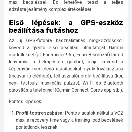
max becsléssel. Ez lehetővé teszi a teljes
edzésteljesítmény komplex értékelését.
Első lépések: a GPS-eszköz
beállítása futáshoz
Az új GPS-futóóra használatának megkezdésekor
kövesd a gyártó első beállítási útmutatóját. Garmin
modelleknél (pl. Forerunner 965, Fenix 8 sorozat) tartsd
lenyomva a bekapcsoló gombot, majd kövesd a
képernyőn megjelenő utasításokat: nyelv kiválasztása
(magyar is elérhető), felhasználói profil beállítása (kor,
nem, testsúly, maximális pulzus), Wi-Fi és Bluetooth
párosítás a telefonnal (Garmin Connect, Coros app stb.).
Fontos lépések:
Profil testreszabása
: Pontos adatok nélkül a VO2
max, a recovery time vagy a training load becslések
pontatlanok lesznek.