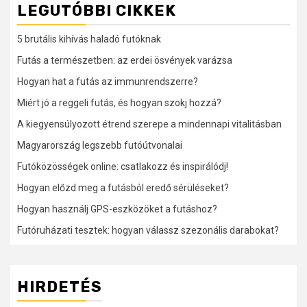
LEGUTÓBBI CIKKEK
5 brutális kihívás haladó futóknak
Futás a természetben: az erdei ösvények varázsa
Hogyan hat a futás az immunrendszerre?
Miért jó a reggeli futás, és hogyan szokj hozzá?
A kiegyensúlyozott étrend szerepe a mindennapi vitalitásban
Magyarország legszebb futóútvonalai
Futóközösségek online: csatlakozz és inspirálódj!
Hogyan előzd meg a futásból eredő sérüléseket?
Hogyan használj GPS-eszközöket a futáshoz?
Futóruházati tesztek: hogyan válassz szezonális darabokat?
HIRDETÉS