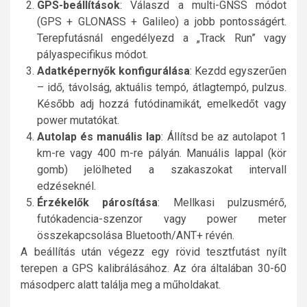
GPS-beállítások
: Válaszd a multi-GNSS módot
(GPS + GLONASS + Galileo) a jobb pontosságért.
Terepfutásnál engedélyezd a „Track Run” vagy
pályaspecifikus módot.
Adatképernyők konfigurálása
: Kezdd egyszerűen
– idő, távolság, aktuális tempó, átlagtempó, pulzus.
Később adj hozzá futódinamikát, emelkedőt vagy
power mutatókat.
Autolap és manuális lap
: Állítsd be az autolapot 1
km-re vagy 400 m-re pályán. Manuális lappal (kör
gomb) jelölheted a szakaszokat intervall
edzéseknél.
Érzékelők párosítása
: Mellkasi pulzusmérő,
futókadencia-szenzor vagy power meter
összekapcsolása Bluetooth/ANT+ révén.
A beállítás után végezz egy rövid tesztfutást nyílt
terepen a GPS kalibrálásához. Az óra általában 30-60
másodperc alatt találja meg a műholdakat.