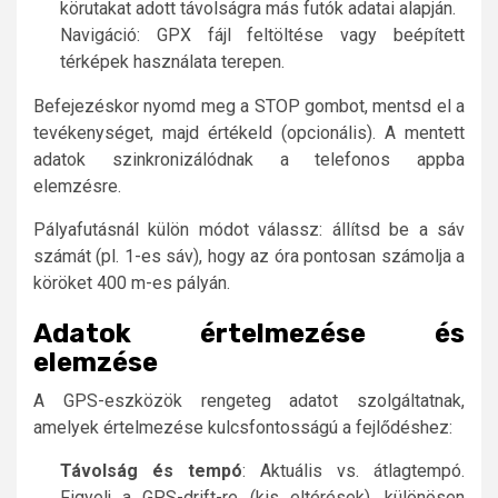
körutakat adott távolságra más futók adatai alapján.
Navigáció: GPX fájl feltöltése vagy beépített
térképek használata terepen.
Befejezéskor nyomd meg a STOP gombot, mentsd el a
tevékenységet, majd értékeld (opcionális). A mentett
adatok szinkronizálódnak a telefonos appba
elemzésre.
Pályafutásnál külön módot válassz: állítsd be a sáv
számát (pl. 1-es sáv), hogy az óra pontosan számolja a
köröket 400 m-es pályán.
Adatok értelmezése és
elemzése
A GPS-eszközök rengeteg adatot szolgáltatnak,
amelyek értelmezése kulcsfontosságú a fejlődéshez:
Távolság és tempó
: Aktuális vs. átlagtempó.
Figyelj a GPS-drift-re (kis eltérések), különösen