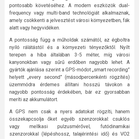
pontosabb követéséhez. A modern eszközök dual-
frequency vagy multi-band technológiát alkalmaznak,
amely csökkenti a jelvesztést városi környezetben, fák
alatt vagy hegyvidéken.
A pontosság függ a műholdak számától, az égboltra
nyíló rálátástól és a környezeti tényezőktől. Nyílt
terepen a hiba általában 3-5 méter, míg városi
kanyonokban vagy sűrű erdőben nagyobb lehet. A
gyártók ajánlása szerint a GPS-módot „smart recording”
helyett „every second” (másodpercenkénti rögzítés)
üzemmódra érdemes állítani hosszú távokon a
nagyobb pontosság érdekében, bár ez gyorsabban
meríti az akkumulátort.
A GPS nem csak a nyers adatokat rögzíti, hanem
összekapcsolja őket egyéb szenzorokkal: csuklós
vagy mellkasi pulzusmérővel, futódinamikai
szenzorokkal (lépéshossz, talajérintési idő) és VO2