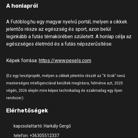
A honlapról
A Futóblog.hu egy magyar nyelvű portál, melyen a cikkek
jelentős része az egészség és sport, azon belül
leginkább a futás témakörében született. A honlap célja az
egészséges életmód és a futás népszerűsítése.
Képek forrása:
https://www.pexels.com
(Ez egy tesztprojekt, melyen a cikkek jelentős részét az "X Grok" nevű
mesterséges intelligenciával kerültek megírásra, felmérve azt, 2025
végén, 2026 elején mire képes technikailag és szakmailag egy ilyen
rendszer.)
Elérhetőségek
kapcsolattartó: Harkály Gergő
telefon: +36305512337