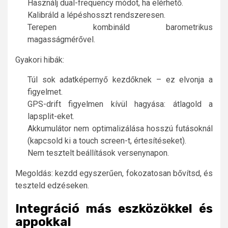
Használj dual-frequency módot, ha elérhető.
Kalibráld a lépéshosszt rendszeresen.
Terepen kombináld barometrikus
magasságmérővel.
Gyakori hibák:
Túl sok adatképernyő kezdőknek – ez elvonja a
figyelmet.
GPS-drift figyelmen kívül hagyása: átlagold a
lapsplit-eket.
Akkumulátor nem optimalizálása hosszú futásoknál
(kapcsold ki a touch screen-t, értesítéseket).
Nem tesztelt beállítások versenynapon.
Megoldás: kezdd egyszerűen, fokozatosan bővítsd, és
teszteld edzéseken.
Integráció más eszközökkel és
appokkal