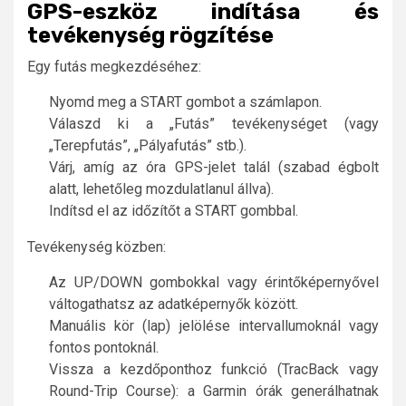
GPS-eszköz indítása és
tevékenység rögzítése
Egy futás megkezdéséhez:
Nyomd meg a START gombot a számlapon.
Válaszd ki a „Futás” tevékenységet (vagy
„Terepfutás”, „Pályafutás” stb.).
Várj, amíg az óra GPS-jelet talál (szabad égbolt
alatt, lehetőleg mozdulatlanul állva).
Indítsd el az időzítőt a START gombbal.
Tevékenység közben:
Az UP/DOWN gombokkal vagy érintőképernyővel
váltogathatsz az adatképernyők között.
Manuális kör (lap) jelölése intervallumoknál vagy
fontos pontoknál.
Vissza a kezdőponthoz funkció (TracBack vagy
Round-Trip Course): a Garmin órák generálhatnak