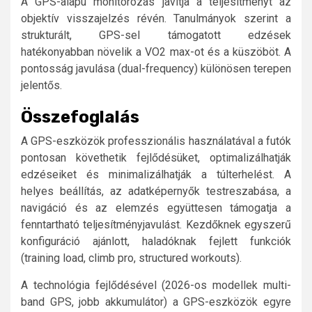
A GPS-alapú monitorozás javítja a teljesítményt az
objektív visszajelzés révén. Tanulmányok szerint a
strukturált, GPS-sel támogatott edzések
hatékonyabban növelik a VO2 max-ot és a küszöböt. A
pontosság javulása (dual-frequency) különösen terepen
jelentős.
Összefoglalás
A GPS-eszközök professzionális használatával a futók
pontosan követhetik fejlődésüket, optimalizálhatják
edzéseiket és minimalizálhatják a túlterhelést. A
helyes beállítás, az adatképernyők testreszabása, a
navigáció és az elemzés együttesen támogatja a
fenntartható teljesítményjavulást. Kezdőknek egyszerű
konfiguráció ajánlott, haladóknak fejlett funkciók
(training load, climb pro, structured workouts).
A technológia fejlődésével (2026-os modellek multi-
band GPS, jobb akkumulátor) a GPS-eszközök egyre