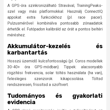
A GPS-óra szinkronizálható Stravával, TrainingPeaks-
szel vagy más platformokkal. Használj ConnectIQ
appokat extra funkciókhoz (pl. race pacer).
Pulzusmérővel kombinálva pontosabb zónaadatok
érhetők el. Futópadon kalibráld az órát a pontos beltéri
méréshez.
Akkumulátor-kezelés és
karbantartás
Hosszú üzemidő kulcsfontosságú (pl. Coros modellek
30-40+ óra GPS-módban). Tippek: alacsonyabb
rögzítési frekvencia, solar töltés használata (ha van),
felesleges szenzorok kikapcsolása. Töltsd
rendszeresen, frissítsd a szoftvert.
Tudományos és gyakorlati
evidencia