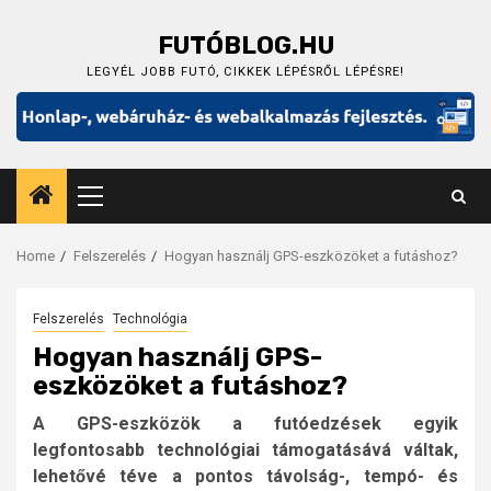
Skip
to
FUTÓBLOG.HU
content
LEGYÉL JOBB FUTÓ, CIKKEK LÉPÉSRŐL LÉPÉSRE!
Primary
Menu
Home
Felszerelés
Hogyan használj GPS-eszközöket a futáshoz?
Felszerelés
Technológia
Hogyan használj GPS-
eszközöket a futáshoz?
A GPS-eszközök a futóedzések egyik
legfontosabb technológiai támogatásává váltak,
lehetővé téve a pontos távolság-, tempó- és