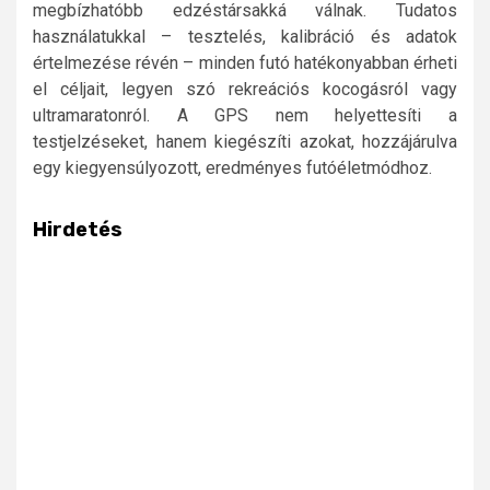
megbízhatóbb edzéstársakká válnak. Tudatos
használatukkal – tesztelés, kalibráció és adatok
értelmezése révén – minden futó hatékonyabban érheti
el céljait, legyen szó rekreációs kocogásról vagy
ultramaratonról. A GPS nem helyettesíti a
testjelzéseket, hanem kiegészíti azokat, hozzájárulva
egy kiegyensúlyozott, eredményes futóéletmódhoz.
Hirdetés