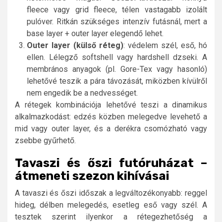
fleece vagy grid fleece, télen vastagabb izolált
pulóver. Ritkán szükséges intenzív futásnál, mert a
base layer + outer layer elegendő lehet.
Outer layer (külső réteg)
: védelem szél, eső, hó
ellen. Lélegző softshell vagy hardshell dzseki. A
membrános anyagok (pl. Gore-Tex vagy hasonló)
lehetővé teszik a pára távozását, miközben kívülről
nem engedik be a nedvességet.
A rétegek kombinációja lehetővé teszi a dinamikus
alkalmazkodást: edzés közben melegedve levehető a
mid vagy outer layer, és a derékra csomózható vagy
zsebbe gyűrhető.
Tavaszi és őszi futóruházat –
átmeneti szezon kihívásai
A tavaszi és őszi időszak a legváltozékonyabb: reggel
hideg, délben melegedés, esetleg eső vagy szél. A
tesztek szerint ilyenkor a rétegezhetőség a