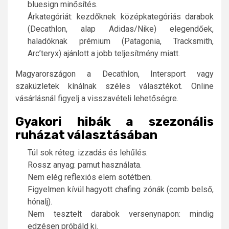
bluesign minősítés.
Árkategóriát: kezdőknek középkategóriás darabok
(Decathlon, alap Adidas/Nike) elegendőek,
haladóknak prémium (Patagonia, Tracksmith,
Arc’teryx) ajánlott a jobb teljesítmény miatt.
Magyarországon a Decathlon, Intersport vagy
szaküzletek kínálnak széles választékot. Online
vásárlásnál figyelj a visszavételi lehetőségre.
Gyakori hibák a szezonális
ruházat választásában
Túl sok réteg: izzadás és lehűlés.
Rossz anyag: pamut használata.
Nem elég reflexiós elem sötétben.
Figyelmen kívül hagyott chafing zónák (comb belső,
hónalj).
Nem tesztelt darabok versenynapon: mindig
edzésen próbáld ki.