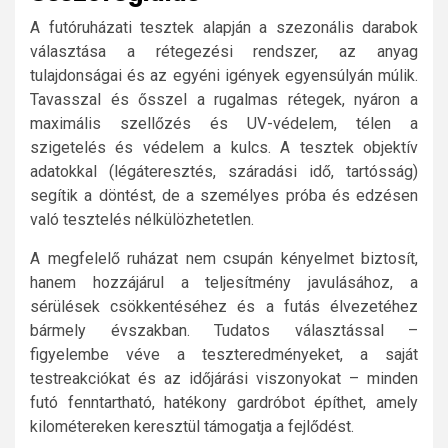
A futóruházati tesztek alapján a szezonális darabok
választása a rétegezési rendszer, az anyag
tulajdonságai és az egyéni igények egyensúlyán múlik.
Tavasszal és ősszel a rugalmas rétegek, nyáron a
maximális szellőzés és UV-védelem, télen a
szigetelés és védelem a kulcs. A tesztek objektív
adatokkal (légáteresztés, száradási idő, tartósság)
segítik a döntést, de a személyes próba és edzésen
való tesztelés nélkülözhetetlen.
A megfelelő ruházat nem csupán kényelmet biztosít,
hanem hozzájárul a teljesítmény javulásához, a
sérülések csökkentéséhez és a futás élvezetéhez
bármely évszakban. Tudatos választással –
figyelembe véve a teszteredményeket, a saját
testreakciókat és az időjárási viszonyokat – minden
futó fenntartható, hatékony gardróbot építhet, amely
kilométereken keresztül támogatja a fejlődést.