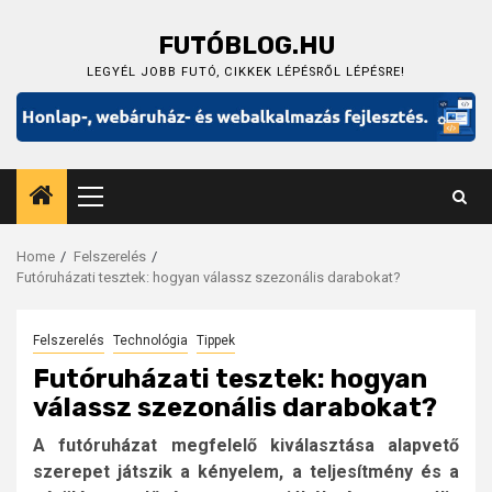
Skip
to
FUTÓBLOG.HU
content
LEGYÉL JOBB FUTÓ, CIKKEK LÉPÉSRŐL LÉPÉSRE!
Primary
Menu
Home
Felszerelés
Futóruházati tesztek: hogyan válassz szezonális darabokat?
Felszerelés
Technológia
Tippek
Futóruházati tesztek: hogyan
válassz szezonális darabokat?
A futóruházat megfelelő kiválasztása alapvető
szerepet játszik a kényelem, a teljesítmény és a