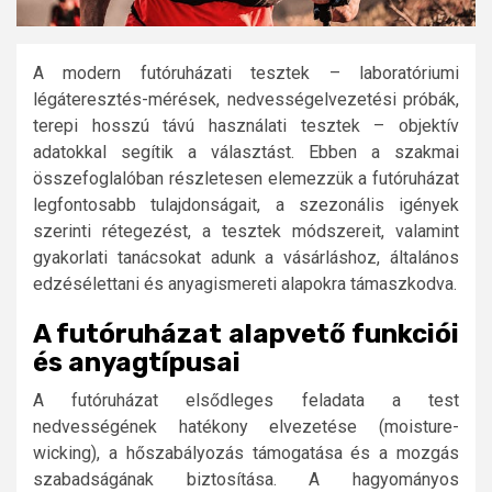
A modern futóruházati tesztek – laboratóriumi
légáteresztés-mérések, nedvességelvezetési próbák,
terepi hosszú távú használati tesztek – objektív
adatokkal segítik a választást. Ebben a szakmai
összefoglalóban részletesen elemezzük a futóruházat
legfontosabb tulajdonságait, a szezonális igények
szerinti rétegezést, a tesztek módszereit, valamint
gyakorlati tanácsokat adunk a vásárláshoz, általános
edzésélettani és anyagismereti alapokra támaszkodva.
A futóruházat alapvető funkciói
és anyagtípusai
A futóruházat elsődleges feladata a test
nedvességének hatékony elvezetése (moisture-
wicking), a hőszabályozás támogatása és a mozgás
szabadságának biztosítása. A hagyományos