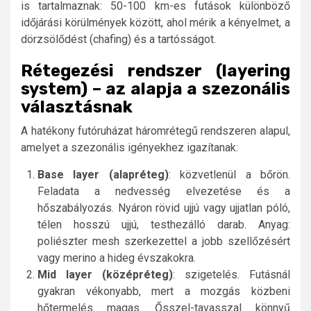
is tartalmaznak: 50-100 km-es futások különböző
időjárási körülmények között, ahol mérik a kényelmet, a
dörzsölődést (chafing) és a tartósságot.
Rétegezési rendszer (layering
system) – az alapja a szezonális
választásnak
A hatékony futóruházat háromrétegű rendszeren alapul,
amelyet a szezonális igényekhez igazítanak:
Base layer (alapréteg)
: közvetlenül a bőrön.
Feladata a nedvesség elvezetése és a
hőszabályozás. Nyáron rövid ujjú vagy ujjatlan póló,
télen hosszú ujjú, testhezálló darab. Anyag:
poliészter mesh szerkezettel a jobb szellőzésért
vagy merino a hideg évszakokra.
Mid layer (középréteg)
: szigetelés. Futásnál
gyakran vékonyabb, mert a mozgás közbeni
hőtermelés magas. Ősszel-tavasszal könnyű