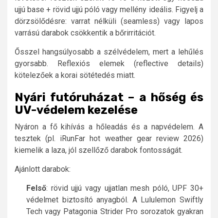
ujjú base + rövid ujjú póló vagy mellény ideális. Figyelj a
dörzsölődésre: varrat nélküli (seamless) vagy lapos
varrású darabok csökkentik a bőrirritációt.
Ősszel hangsúlyosabb a szélvédelem, mert a lehűlés
gyorsabb. Reflexiós elemek (reflective details)
kötelezőek a korai sötétedés miatt.
Nyári futóruházat – a hőség és
UV-védelem kezelése
Nyáron a fő kihívás a hőleadás és a napvédelem. A
tesztek (pl. iRunFar hot weather gear review 2026)
kiemelik a laza, jól szellőző darabok fontosságát.
Ajánlott darabok:
Felső
: rövid ujjú vagy ujjatlan mesh póló, UPF 30+
védelmet biztosító anyagból. A Lululemon Swiftly
Tech vagy Patagonia Strider Pro sorozatok gyakran