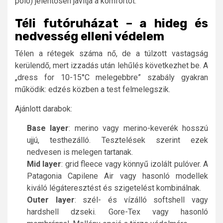
póló) jelentősen javítja a komfortot.
Téli futóruházat – a hideg és
nedvesség elleni védelem
Télen a rétegek száma nő, de a túlzott vastagság
kerülendő, mert izzadás után lehűlés következhet be. A
„dress for 10-15°C melegebbre” szabály gyakran
működik: edzés közben a test felmelegszik.
Ajánlott darabok:
Base layer
: merino vagy merino-keverék hosszú
ujjú, testhezálló. Tesztelések szerint ezek
nedvesen is melegen tartanak.
Mid layer
: grid fleece vagy könnyű izolált pulóver. A
Patagonia Capilene Air vagy hasonló modellek
kiváló légáteresztést és szigetelést kombinálnak.
Outer layer
: szél- és vízálló softshell vagy
hardshell dzseki. Gore-Tex vagy hasonló