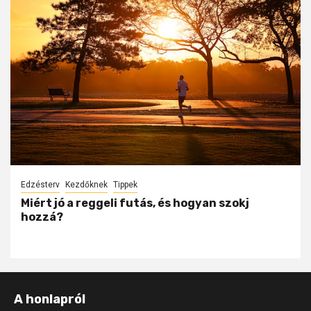
Edzésterv
Kezdőknek
Tippek
Miért jó a reggeli futás, és hogyan szokj
hozzá?
A honlapról