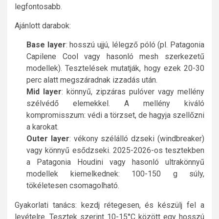
legfontosabb.
Ajánlott darabok:
Base layer
: hosszú ujjú, lélegző póló (pl. Patagonia
Capilene Cool vagy hasonló mesh szerkezetű
modellek). Tesztelések mutatják, hogy ezek 20-30
perc alatt megszáradnak izzadás után.
Mid layer
: könnyű, zipzáras pulóver vagy mellény
szélvédő elemekkel. A mellény kiváló
kompromisszum: védi a törzset, de hagyja szellőzni
a karokat.
Outer layer
: vékony szélálló dzseki (windbreaker)
vagy könnyű esődzseki. 2025-2026-os tesztekben
a Patagonia Houdini vagy hasonló ultrakönnyű
modellek kiemelkednek: 100-150 g súly,
tökéletesen csomagolható.
Gyakorlati tanács: kezdj rétegesen, és készülj fel a
levételre. Tesztek szerint 10-15°C között egy hosszú