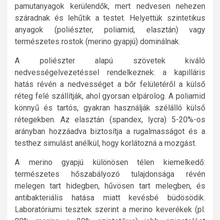
pamutanyagok kerülendők, mert nedvesen nehezen
száradnak és lehűtik a testet. Helyettük szintetikus
anyagok (poliészter, poliamid, elasztán) vagy
természetes rostok (merino gyapjú) dominálnak.
A poliészter alapú szövetek kiváló
nedvességelvezetéssel rendelkeznek: a kapilláris
hatás révén a nedvességet a bőr felületéről a külső
réteg felé szállítják, ahol gyorsan elpárolog. A poliamid
könnyű és tartós, gyakran használják szélálló külső
rétegekben. Az elasztán (spandex, lycra) 5-20%-os
arányban hozzáadva biztosítja a rugalmasságot és a
testhez simulást anélkül, hogy korlátozná a mozgást.
A merino gyapjú különösen télen kiemelkedő:
természetes hőszabályozó tulajdonsága révén
melegen tart hidegben, hűvösen tart melegben, és
antibakteriális hatása miatt kevésbé büdösödik.
Laboratóriumi tesztek szerint a merino keverékek (pl.