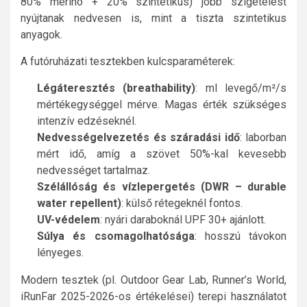
80% merino + 20% szintetikus) jobb szigetelést
nyújtanak nedvesen is, mint a tiszta szintetikus
anyagok.
A futóruházati tesztekben kulcsparaméterek:
Légáteresztés (breathability)
: ml levegő/m²/s
mértékegységgel mérve. Magas érték szükséges
intenzív edzéseknél.
Nedvességelvezetés és száradási idő
: laborban
mért idő, amíg a szövet 50%-kal kevesebb
nedvességet tartalmaz.
Szélállóság és vízlepergetés (DWR – durable
water repellent)
: külső rétegeknél fontos.
UV-védelem
: nyári daraboknál UPF 30+ ajánlott.
Súlya és csomagolhatósága
: hosszú távokon
lényeges.
Modern tesztek (pl. Outdoor Gear Lab, Runner’s World,
iRunFar 2025-2026-os értékelései) terepi használatot