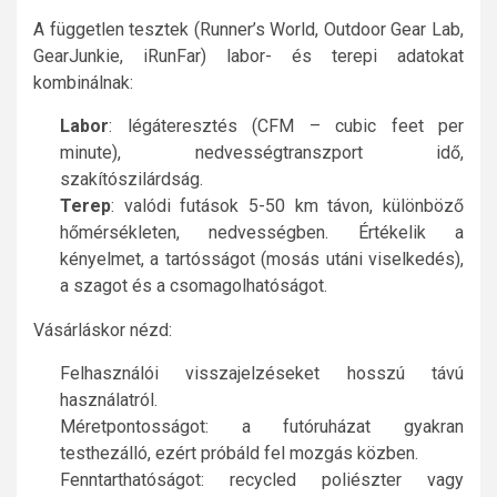
A független tesztek (Runner’s World, Outdoor Gear Lab,
GearJunkie, iRunFar) labor- és terepi adatokat
kombinálnak:
Labor
: légáteresztés (CFM – cubic feet per
minute), nedvességtranszport idő,
szakítószilárdság.
Terep
: valódi futások 5-50 km távon, különböző
hőmérsékleten, nedvességben. Értékelik a
kényelmet, a tartósságot (mosás utáni viselkedés),
a szagot és a csomagolhatóságot.
Vásárláskor nézd:
Felhasználói visszajelzéseket hosszú távú
használatról.
Méretpontosságot: a futóruházat gyakran
testhezálló, ezért próbáld fel mozgás közben.
Fenntarthatóságot: recycled poliészter vagy