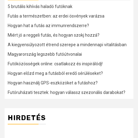
5 brutális kihívás haladó futóknak
Futás a természetben: az erdei ösvények varázsa
Hogyan hat a futás az immunrendszerre?
Miért jó a reggeli futás, és hogyan szokj hozzá?
A kiegyensúlyozott étrend szerepe a mindennapi vitalitásban
Magyarország legszebb futóútvonalai
Futóközösségek online: csatlakozz és inspirálódj!
Hogyan előzd meg a futásból eredő sérüléseket?
Hogyan használj GPS-eszközöket a futáshoz?
Futóruházati tesztek: hogyan válassz szezonális darabokat?
HIRDETÉS