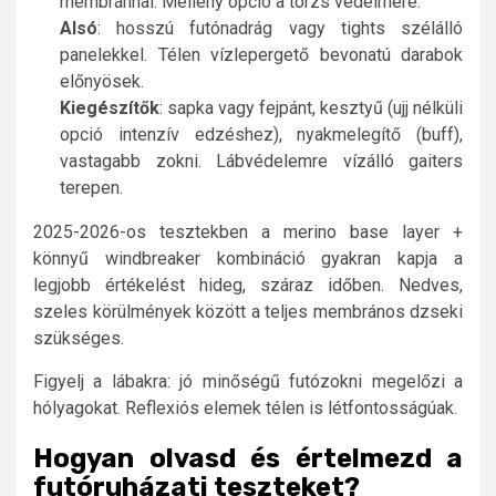
membránnal. Mellény opció a törzs védelmére.
Alsó
: hosszú futónadrág vagy tights szélálló
panelekkel. Télen vízlepergető bevonatú darabok
előnyösek.
Kiegészítők
: sapka vagy fejpánt, kesztyű (ujj nélküli
opció intenzív edzéshez), nyakmelegítő (buff),
vastagabb zokni. Lábvédelemre vízálló gaiters
terepen.
2025-2026-os tesztekben a merino base layer +
könnyű windbreaker kombináció gyakran kapja a
legjobb értékelést hideg, száraz időben. Nedves,
szeles körülmények között a teljes membrános dzseki
szükséges.
Figyelj a lábakra: jó minőségű futózokni megelőzi a
hólyagokat. Reflexiós elemek télen is létfontosságúak.
Hogyan olvasd és értelmezd a
futóruházati teszteket?