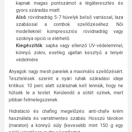
kapnak magas pontszámot a légáteresztés és
gyors száradás miatt.
Alsó
: rövidnadrág 5-7 hüvelyk belső varrással, laza
szabással a combok szellőzéséhez. Női
modelleknél kompressziós rövidnadrág vagy
szoknya opció is elérhető.
Kiegészítők
: sapka vagy ellenző UV-védelemmel,
könnyű zokni, esetleg ujjatlan kesztyű a tenyér
védelmére.
Anyagok: nagy mesh panelek a maximális szellőzésért.
Tesztelések szerint a nyári ruhák száradási ideje
kritikus: 10 perc alatt száraznak kell lenniük, hogy ne
hűtsék le a testet. Kerülendő a sötét színek, mert
jobban felmelegszenek.
Hidratáció és chafing megelőzés: anti-chafe krém
használata és varratmentes szabás. Hosszú távokon
(maraton) a könnyű súly (kevesebb mint 150 g egy