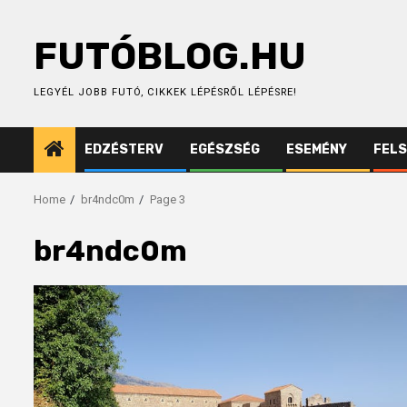
Skip
to
FUTÓBLOG.HU
content
LEGYÉL JOBB FUTÓ, CIKKEK LÉPÉSRŐL LÉPÉSRE!
EDZÉSTERV
EGÉSZSÉG
ESEMÉNY
FEL
Home
br4ndc0m
Page 3
br4ndc0m