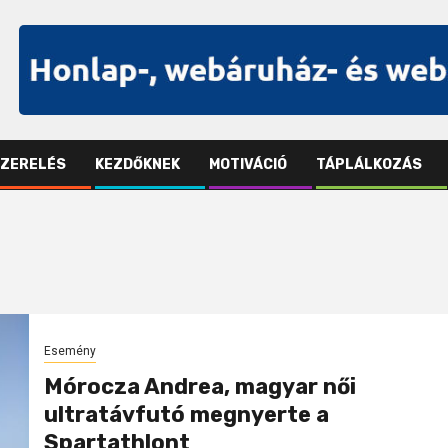
SZERELÉS
KEZDŐKNEK
MOTIVÁCIÓ
TÁPLÁLKOZÁS
Esemény
Mórocza Andrea, magyar női
ultratávfutó megnyerte a
Spartathlont