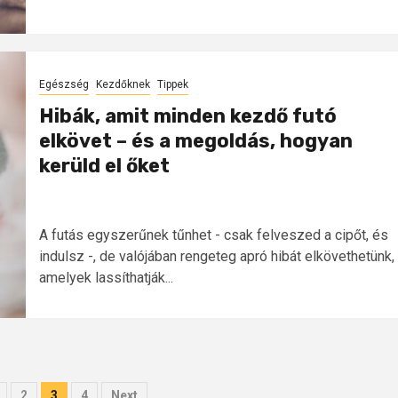
Egészség
Kezdőknek
Tippek
Hibák, amit minden kezdő futó
elkövet – és a megoldás, hogyan
kerüld el őket
A futás egyszerűnek tűnhet - csak felveszed a cipőt, és
indulsz -, de valójában rengeteg apró hibát elkövethetünk,
amelyek lassíthatják...
zések
sa
2
3
4
Next