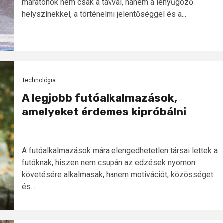
maratonok nem csak a távval, hanem a lenyűgöző
helyszínekkel, a történelmi jelentőséggel és a...
Technológia
A legjobb futóalkalmazások,
amelyeket érdemes kipróbálni
A futóalkalmazások mára elengedhetetlen társai lettek a
futóknak, hiszen nem csupán az edzések nyomon
követésére alkalmasak, hanem motivációt, közösséget
és...