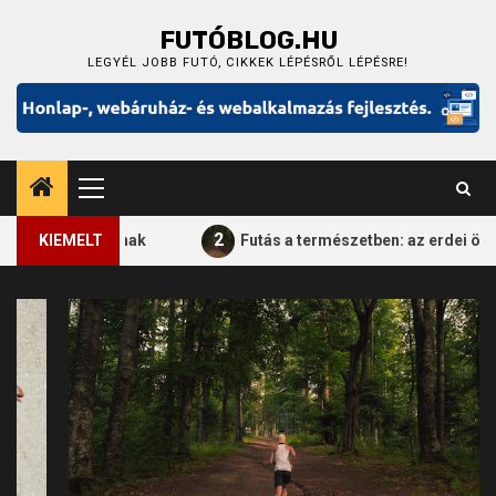
Skip
FUTÓBLOG.HU
to
content
LEGYÉL JOBB FUTÓ, CIKKEK LÉPÉSRŐL LÉPÉSRE!
Primary
Menu
2
 futóknak
KIEMELT
Futás a természetben: az erdei ösvények var