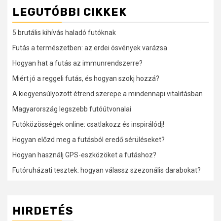
LEGUTÓBBI CIKKEK
5 brutális kihívás haladó futóknak
Futás a természetben: az erdei ösvények varázsa
Hogyan hat a futás az immunrendszerre?
Miért jó a reggeli futás, és hogyan szokj hozzá?
A kiegyensúlyozott étrend szerepe a mindennapi vitalitásban
Magyarország legszebb futóútvonalai
Futóközösségek online: csatlakozz és inspirálódj!
Hogyan előzd meg a futásból eredő sérüléseket?
Hogyan használj GPS-eszközöket a futáshoz?
Futóruházati tesztek: hogyan válassz szezonális darabokat?
HIRDETÉS