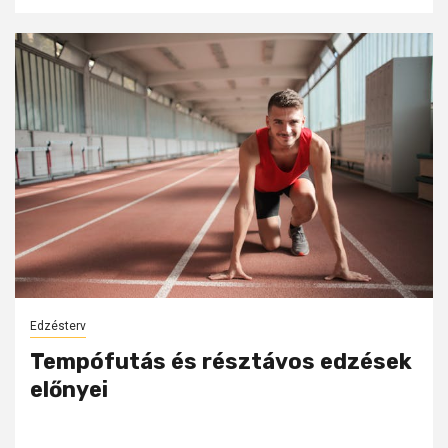
Edzésterv
Tempófutás és résztávos edzések
előnyei