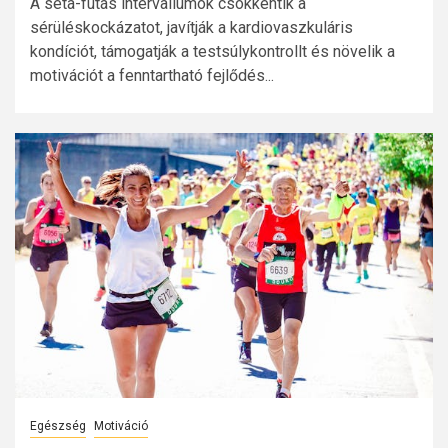
A séta-futás intervallumok csökkentik a
sérüléskockázatot, javítják a kardiovaszkuláris
kondíciót, támogatják a testsúlykontrollt és növelik a
motivációt a fenntartható fejlődés...
Egészség
Motiváció