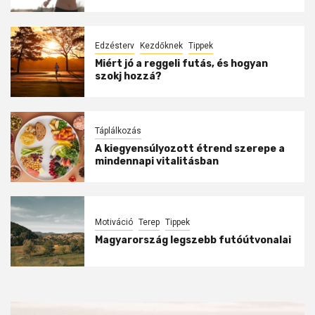
Edzésterv
Kezdőknek
Tippek
Miért jó a reggeli futás, és hogyan
szokj hozzá?
Táplálkozás
A kiegyensúlyozott étrend szerepe a
mindennapi vitalitásban
Motiváció
Terep
Tippek
Magyarország legszebb futóútvonalai