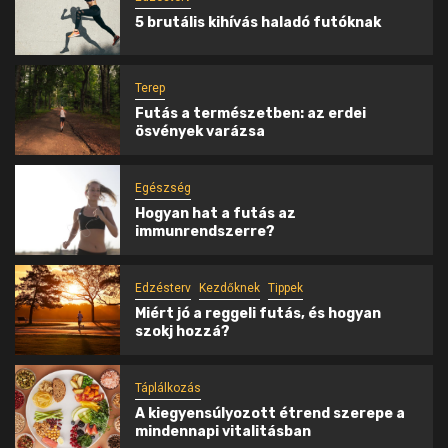
5 brutális kihívás haladó futóknak
Terep
Futás a természetben: az erdei
ösvények varázsa
Egészség
Hogyan hat a futás az
immunrendszerre?
Edzésterv
Kezdőknek
Tippek
Miért jó a reggeli futás, és hogyan
szokj hozzá?
Táplálkozás
A kiegyensúlyozott étrend szerepe a
mindennapi vitalitásban