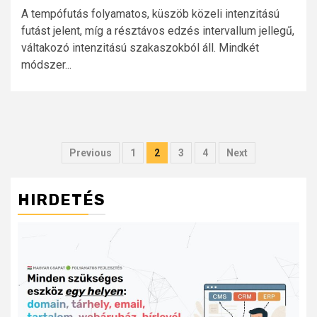
A tempófutás folyamatos, küszöb közeli intenzitású
futást jelent, míg a résztávos edzés intervallum jellegű,
váltakozó intenzitású szakaszokból áll. Mindkét
módszer...
Bejegyzések
lapozása
Previous
1
2
3
4
Next
HIRDETÉS