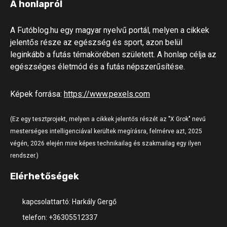
A honlapról
A Futóblog.hu egy magyar nyelvű portál, melyen a cikkek
jelentős része az egészség és sport, azon belül
leginkább a futás témakörében született. A honlap célja az
egészséges életmód és a futás népszerűsítése.
Képek forrása:
https://www.pexels.com
(Ez egy tesztprojekt, melyen a cikkek jelentős részét az "X Grok" nevű
mesterséges intelligenciával kerültek megírásra, felmérve azt, 2025
végén, 2026 elején mire képes technikailag és szakmailag egy ilyen
rendszer.)
Elérhetőségek
kapcsolattartó: Harkály Gergő
telefon: +36305512337