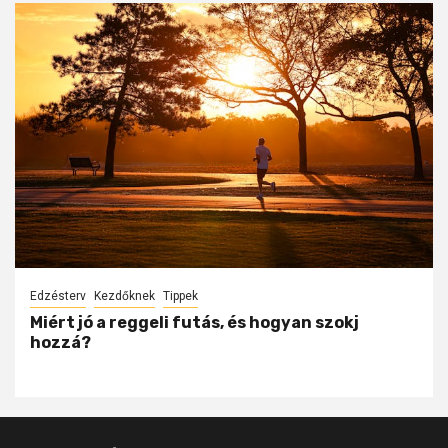
Edzésterv
Kezdőknek
Tippek
Miért jó a reggeli futás, és hogyan szokj
hozzá?