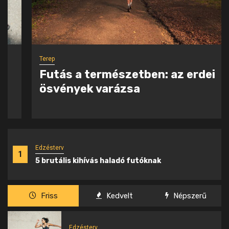
Terep
Futás a természetben: az erdei
ösvények varázsa
Edzésterv
1
5 brutális kihívás haladó futóknak
Friss
Kedvelt
Népszerű
Edzésterv