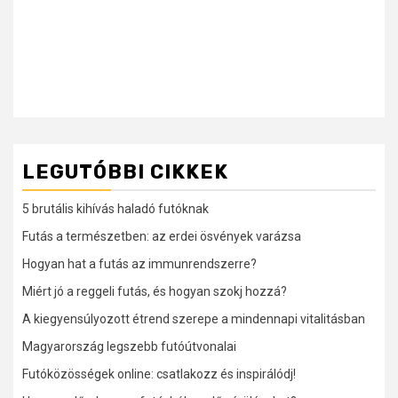
LEGUTÓBBI CIKKEK
5 brutális kihívás haladó futóknak
Futás a természetben: az erdei ösvények varázsa
Hogyan hat a futás az immunrendszerre?
Miért jó a reggeli futás, és hogyan szokj hozzá?
A kiegyensúlyozott étrend szerepe a mindennapi vitalitásban
Magyarország legszebb futóútvonalai
Futóközösségek online: csatlakozz és inspirálódj!