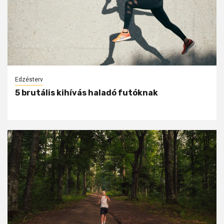
Edzésterv
5 brutális kihívás haladó futóknak