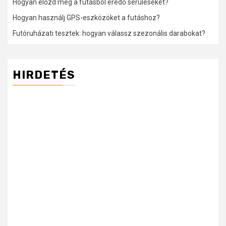
Hogyan előzd meg a futásból eredő sérüléseket?
Hogyan használj GPS-eszközöket a futáshoz?
Futóruházati tesztek: hogyan válassz szezonális darabokat?
HIRDETÉS