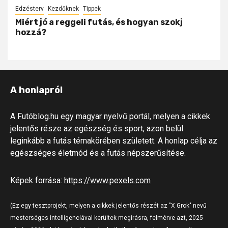
Edzésterv
Kezdőknek
Tippek
Miért jó a reggeli futás, és hogyan szokj
hozzá?
A honlapról
A Futóblog.hu egy magyar nyelvű portál, melyen a cikkek
jelentős része az egészség és sport, azon belül
leginkább a futás témakörében született. A honlap célja az
egészséges életmód és a futás népszerűsítése.
Képek forrása:
https://www.pexels.com
(Ez egy tesztprojekt, melyen a cikkek jelentős részét az "X Grok" nevű
mesterséges intelligenciával kerültek megírásra, felmérve azt, 2025