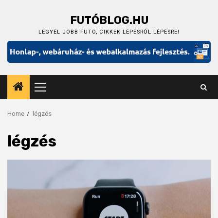
Skip
to
FUTÓBLOG.HU
content
LEGYÉL JOBB FUTÓ, CIKKEK LÉPÉSRŐL LÉPÉSRE!
Primary
Menu
Home
légzés
légzés