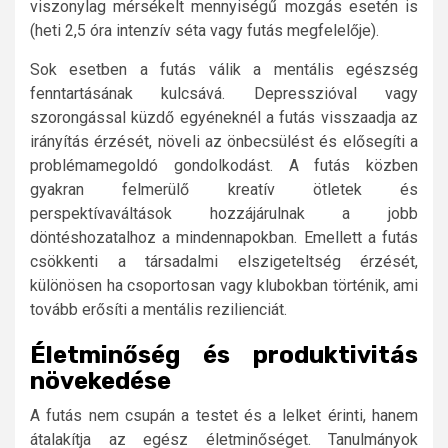
viszonylag mérsékelt mennyiségű mozgás esetén is
(heti 2,5 óra intenzív séta vagy futás megfelelője).
Sok esetben a futás válik a mentális egészség
fenntartásának kulcsává. Depresszióval vagy
szorongással küzdő egyéneknél a futás visszaadja az
irányítás érzését, növeli az önbecsülést és elősegíti a
problémamegoldó gondolkodást. A futás közben
gyakran felmerülő kreatív ötletek és
perspektívaváltások hozzájárulnak a jobb
döntéshozatalhoz a mindennapokban. Emellett a futás
csökkenti a társadalmi elszigeteltség érzését,
különösen ha csoportosan vagy klubokban történik, ami
tovább erősíti a mentális rezilienciát.
Életminőség és produktivitás
növekedése
A futás nem csupán a testet és a lelket érinti, hanem
átalakítja az egész életminőséget. Tanulmányok