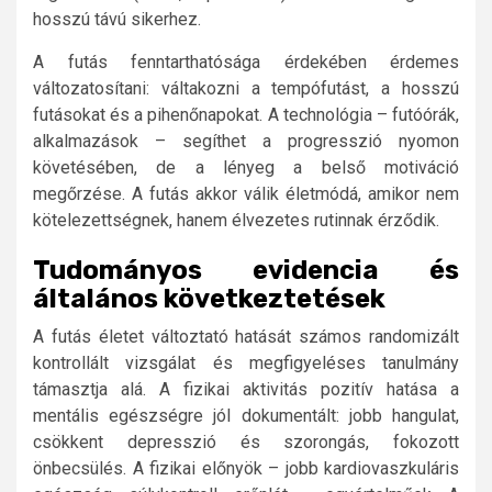
hosszú távú sikerhez.
A futás fenntarthatósága érdekében érdemes
változatosítani: váltakozni a tempófutást, a hosszú
futásokat és a pihenőnapokat. A technológia – futóórák,
alkalmazások – segíthet a progresszió nyomon
követésében, de a lényeg a belső motiváció
megőrzése. A futás akkor válik életmódá, amikor nem
kötelezettségnek, hanem élvezetes rutinnak érződik.
Tudományos evidencia és
általános következtetések
A futás életet változtató hatását számos randomizált
kontrollált vizsgálat és megfigyeléses tanulmány
támasztja alá. A fizikai aktivitás pozitív hatása a
mentális egészségre jól dokumentált: jobb hangulat,
csökkent depresszió és szorongás, fokozott
önbecsülés. A fizikai előnyök – jobb kardiovaszkuláris