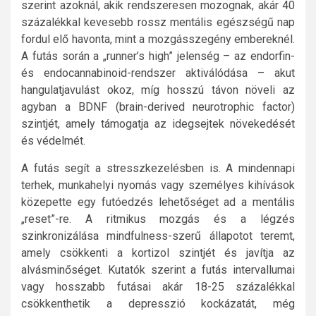
szerint azoknál, akik rendszeresen mozognak, akár 40
százalékkal kevesebb rossz mentális egészségű nap
fordul elő havonta, mint a mozgásszegény embereknél.
A futás során a „runner’s high” jelenség – az endorfin-
és endocannabinoid-rendszer aktiválódása – akut
hangulatjavulást okoz, míg hosszú távon növeli az
agyban a BDNF (brain-derived neurotrophic factor)
szintjét, amely támogatja az idegsejtek növekedését
és védelmét.
A futás segít a stresszkezelésben is. A mindennapi
terhek, munkahelyi nyomás vagy személyes kihívások
közepette egy futóedzés lehetőséget ad a mentális
„reset”-re. A ritmikus mozgás és a légzés
szinkronizálása mindfulness-szerű állapotot teremt,
amely csökkenti a kortizol szintjét és javítja az
alvásminőséget. Kutatók szerint a futás intervallumai
vagy hosszabb futásai akár 18-25 százalékkal
csökkenthetik a depresszió kockázatát, még