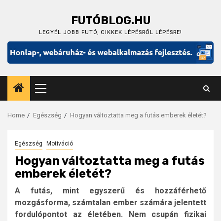
Skip
to
FUTÓBLOG.HU
content
LEGYÉL JOBB FUTÓ, CIKKEK LÉPÉSRŐL LÉPÉSRE!
Primary
Menu
Home
Egészség
Hogyan változtatta meg a futás emberek életét?
Egészség
Motiváció
Hogyan változtatta meg a futás
emberek életét?
A futás, mint egyszerű és hozzáférhető
mozgásforma, számtalan ember számára jelentett
fordulópontot az életében. Nem csupán fizikai