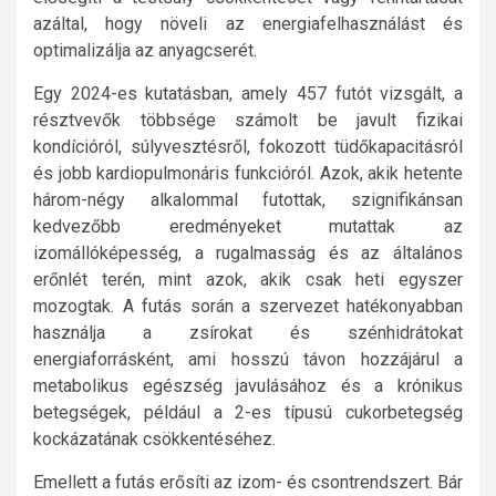
azáltal, hogy növeli az energiafelhasználást és
optimalizálja az anyagcserét.
Egy 2024-es kutatásban, amely 457 futót vizsgált, a
résztvevők többsége számolt be javult fizikai
kondícióról, súlyvesztésről, fokozott tüdőkapacitásról
és jobb kardiopulmonáris funkcióról. Azok, akik hetente
három-négy alkalommal futottak, szignifikánsan
kedvezőbb eredményeket mutattak az
izomállóképesség, a rugalmasság és az általános
erőnlét terén, mint azok, akik csak heti egyszer
mozogtak. A futás során a szervezet hatékonyabban
használja a zsírokat és szénhidrátokat
energiaforrásként, ami hosszú távon hozzájárul a
metabolikus egészség javulásához és a krónikus
betegségek, például a 2-es típusú cukorbetegség
kockázatának csökkentéséhez.
Emellett a futás erősíti az izom- és csontrendszert. Bár