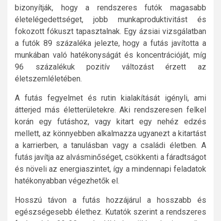
bizonyítják, hogy a rendszeres futók magasabb
életelégedettséget, jobb munkaproduktivitást és
fokozott fókuszt tapasztalnak. Egy ázsiai vizsgálatban
a futók 89 százaléka jelezte, hogy a futás javította a
munkában való hatékonyságát és koncentrációját, míg
96 százalékuk pozitív változást érzett az
életszemléletében.
A futás fegyelmet és rutin kialakítását igényli, ami
átterjed más életterületekre. Aki rendszeresen felkel
korán egy futáshoz, vagy kitart egy nehéz edzés
mellett, az könnyebben alkalmazza ugyanezt a kitartást
a karrierben, a tanulásban vagy a családi életben. A
futás javítja az alvásminőséget, csökkenti a fáradtságot
és növeli az energiaszintet, így a mindennapi feladatok
hatékonyabban végezhetők el.
Hosszú távon a futás hozzájárul a hosszabb és
egészségesebb élethez. Kutatók szerint a rendszeres