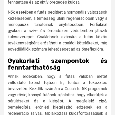
fenntartása és az aktív öregedés kulcsa.
Nők esetében a futás segíthet a hormonális változások
kezelésében, a terhesség utáni regenerációban vagy a
menopauza tüneteinek enyhítésében. Férfiaknál
gyakran a szív- és érrendszeri védelemben játszik
kulcsszerepet. Családosok számára a futás közös
tevékenységként erősítheti a családi kötelékeket, míg
egyedülállók számára lehetőséget ad az önreflexióra.
Gyakorlati szempontok és
fenntarthatóság
Annak érdekében, hogy a futás valóban életet
változtató hatást fejtsen ki, fontos a fokozatos
bevezetés. Kezdők számára a Couch to 5K programok
vagy rövid, könnyű futások ajánlottak, hogy elkerüljék a
sérüléseket és a kiégést. A megfelelő cipő,
bemelegítés, erőnléti kiegészítő edzések és a
regeneráció (alvás, táplálkozás) kulcsfontosságúak a