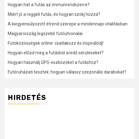
Hogyan hat a futás az immunrendszerre?
Miért jó a reggeli futás, és hogyan szokj hozzá?
A kiegyensúlyozott étrend szerepe a mindennapi vitalitásban
Magyarország legszebb futóútvonalai
Futóközösségek online: csatlakozz és inspirálódj!
Hogyan előzd meg a futásból eredő sérüléseket?
Hogyan használj GPS-eszközöket a futáshoz?
Futóruházati tesztek: hogyan válassz szezonális darabokat?
HIRDETÉS