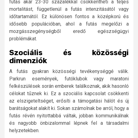
futás akár 23-30 százalékkal csökkentheti a teljes
mortalitást, függetlenül a futás intenzitásától vagy
időtartamától. Ez különösen fontos a középkorú és
idősebb populációban, ahol a futás megelőzi a
mozgásszegénységből eredő egészségügyi
problémákat.
Szociális és közösségi
dimenziók
A futás gyakran közösségi tevékenységgé válik.
Parkrun események, futóklubok vagy maratoni
felkészülések során emberek találkoznak, akik hasonló
célokat tűznek ki. Ez a szociális kapcsolat csökkenti
az elszigeteltséget, erősíti a támogatási hálót és új
barátságokat alakít ki. Sokan számolnak be arról, hogy a
futás révén nyitottabbá váltak, jobban kommunikálnak
és nagyobb önbizalommal lépnek fel a társadalmi
helyzetekben.