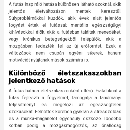
A futás inspiráló hatása különösen látható azoknál, akik
jelentős életváltozáson mentek keresztül.
Súlyproblémákkal küzdők, akik évek alatt jelentős
fogyást értek el futással; mentális egészségügyi
kihívásokkal élők, akik a futásban találtak menedéket;
vagy krónikus betegségekből felépülők, akik a
mozgásban fedezték fel az új erőforrást. Ezek a
változások nem csupán egyéni sikerek, hanem
motivációt nyújtanak mások számára is.
Különböző életszakaszokban
jelentkező hatások
A futás hatása életszakaszonként eltérő. Fiataloknál a
futás fejleszti a fegyelmet, támogatja a tanulmányi
teljesítményt és megelőzi az egészségtelen
szokásokat. Felnőttek körében gyakran a stresszoldás
és a munka-magánélet egyensúly eszköze. Idősebb
korban pedig a mozgásmegőrzés, az önállóság