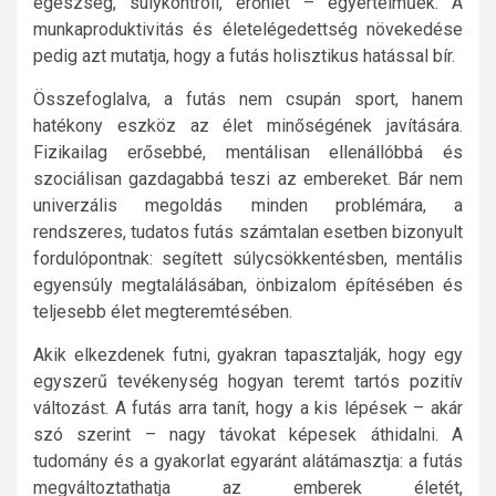
egészség, súlykontroll, erőnlét – egyértelműek. A
munkaproduktivitás és életelégedettség növekedése
pedig azt mutatja, hogy a futás holisztikus hatással bír.
Összefoglalva, a futás nem csupán sport, hanem
hatékony eszköz az élet minőségének javítására.
Fizikailag erősebbé, mentálisan ellenállóbbá és
szociálisan gazdagabbá teszi az embereket. Bár nem
univerzális megoldás minden problémára, a
rendszeres, tudatos futás számtalan esetben bizonyult
fordulópontnak: segített súlycsökkentésben, mentális
egyensúly megtalálásában, önbizalom építésében és
teljesebb élet megteremtésében.
Akik elkezdenek futni, gyakran tapasztalják, hogy egy
egyszerű tevékenység hogyan teremt tartós pozitív
változást. A futás arra tanít, hogy a kis lépések – akár
szó szerint – nagy távokat képesek áthidalni. A
tudomány és a gyakorlat egyaránt alátámasztja: a futás
megváltoztathatja az emberek életét,