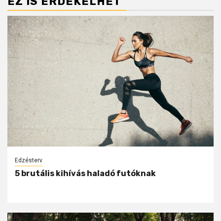
EZ IS ÉRDEKELHET
Edzésterv
5 brutális kihívás haladó futóknak