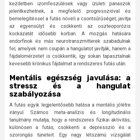
kezdetben izomfeszülések vagy ízületi panaszok
jelentkezhetnek, a megfelelő progresszióval és
bemelegítéssel a futás növeli a csontsűrűséget, javítja
az egyensúlyt és csökkenti az oszteoporózis
kockázatát idősebb korban. A mozgás hatására
endorfinok és más neurotranszmitterek szabadulnak
fel, amelyek nem csupán a hangulatot javítják, hanem a
fájdalomérzetet is csökkentik, így sokan tapasztalnak
kevesebb krónikus fájdalmat a rendszeres futás után.
Mentális egészség javulása: a
stressz és a hangulat
szabályozása
A futás egyik legjelentősebb hatása a mentális jólétre
irányul. Számos meta-analízis és longitudinális
tanulmány mutatja, hogy a rendszeres fizikai aktivitás,
különösen a futás, csökkenti a depresszió és a
szorongás tüneteit. Egy nagy létszámú vizsgálat