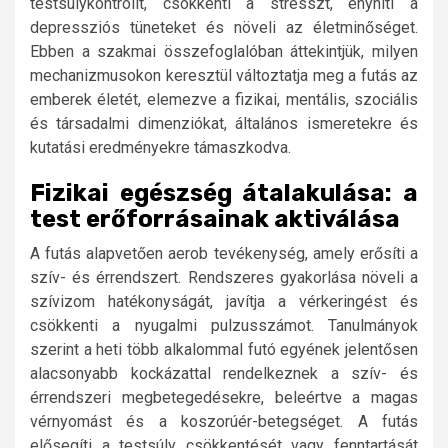
testsúlykontrollt, csökkenti a stresszt, enyhíti a
depressziós tüneteket és növeli az életminőséget.
Ebben a szakmai összefoglalóban áttekintjük, milyen
mechanizmusokon keresztül változtatja meg a futás az
emberek életét, elemezve a fizikai, mentális, szociális
és társadalmi dimenziókat, általános ismeretekre és
kutatási eredményekre támaszkodva.
Fizikai egészség átalakulása: a
test erőforrásainak aktiválása
A futás alapvetően aerob tevékenység, amely erősíti a
szív- és érrendszert. Rendszeres gyakorlása növeli a
szívizom hatékonyságát, javítja a vérkeringést és
csökkenti a nyugalmi pulzusszámot. Tanulmányok
szerint a heti több alkalommal futó egyének jelentősen
alacsonyabb kockázattal rendelkeznek a szív- és
érrendszeri megbetegedésekre, beleértve a magas
vérnyomást és a koszorúér-betegséget. A futás
elősegíti a testsúly csökkentését vagy fenntartását