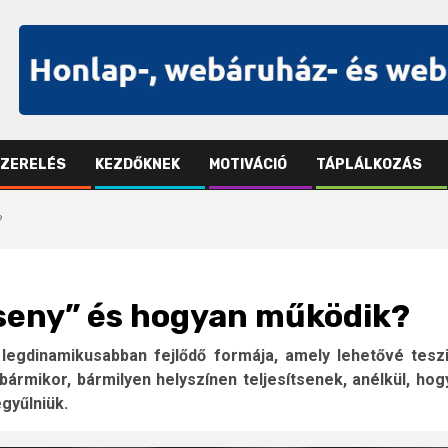
SZERELÉS
KEZDŐKNEK
MOTIVÁCIÓ
TÁPLÁLKOZÁS
?
erseny” és hogyan működik?
 legdinamikusabban fejlődő formája, amely lehetővé teszi
ármikor, bármilyen helyszínen teljesítsenek, anélkül, hog
gyűlniük.