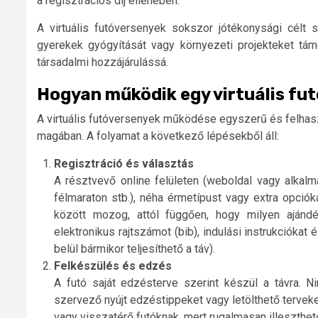
a regisztrációs díj ellenében.
A virtuális futóversenyek sokszor jótékonysági célt s
gyerekek gyógyítását vagy környezeti projekteket tám
társadalmi hozzájárulássá.
Hogyan működik egy virtuális fut
A virtuális futóversenyek működése egyszerű és felhas
magában. A folyamat a következő lépésekből áll:
Regisztráció és választás
A résztvevő online felületen (weboldal vagy alkalm
félmaraton stb.), néha érmetípust vagy extra opciókat
között mozog, attól függően, hogy milyen ajánd
elektronikus rajtszámot (bib), indulási instrukcióka
belül bármikor teljesíthető a táv).
Felkészülés és edzés
A futó saját edzésterve szerint készül a távra.
szervező nyújt edzéstippeket vagy letölthető terve
vagy visszatérő futóknak, mert rugalmasan illeszthet