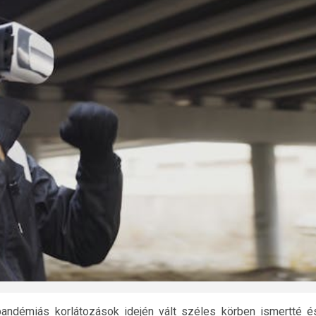
andémiás korlátozások idején vált széles körben ismertté é