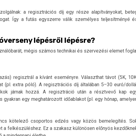
zolgálnak: a regisztrációs díj egy része alapítványokat, bete
ogat. Így a futás egyszerre válik személyes teljesítményé é
óverseny lépésről lépésre?
ználóbarát, mégis számos technikai és szervezési elemet fogla
azás) regisztrál a kívánt eseményre. Választhat távot (5K, 10K
 (pl. extra póló). A regisztrációs díj általában 5–30 euró/dollá
ékok járnak hozzá. A regisztráció után a résztvevő kap eg
t és gyakran egy meghatározott időablakot (pl. egy hónap, amelye
 Nincs kötelező csoportos edzés vagy közös bemelegítés. So
ket a felkészüléshez. Ez a szakasz különösen előnyös kezdőkne
ő a mindennapi életbe.