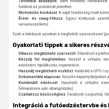
Technikai akadályok
: Nem mindenki rendelkezik
futóknál ez problémát jelenthet.
Motivációs kockázat
: A saját felelősség miatt könn
Érem- és swag-fókusz
: Egyes kritikusok szeri
versenyszellemű.
Ezek a hátrányok azonban a megfelelő szervezéssel (pon
Gyakorlati tippek a sikeres részv
Válassz megbízható szervezőt
: Ellenőrizd a plat
Készülj fel megfelelően
: Kezeld a virtuális t
edzésterv, táplálkozás, regeneráció.
Használj megbízható eszközt
: Kalibráld a GPS-t n
Dokumentáld alaposan
: Készíts képernyőképeket a k
Kombináld edzéssel
: Használd a virtuális ese
félmaratonra való ráhangolódás).
Csatlakozz közösséghez
: Facebook-csoportok, St
Integráció a futóedzéstervbe és