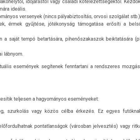
 lakóhelytől, időjárástól vagy családi kötelezettségektől. Kezdők
ára ideális.
ományos versenyek (nincs pályabiztosítás, orvosi szolgálat stb.)
k, érmek gyűjtése, jótékonyság támogatása erősíti a bels
n a saját tempó betartására, pihenőszakaszok beiktatására (pl
ai lábnyom.
irtuális események segítenek fenntartani a rendszeres mozgás
ttesítik teljesen a hagyományos eseményeket:
meg, szurkolás vagy közös célba érkezés. Ez egyes futókna
előfordulhatnak pontatlanságok (városban jelvesztés) vagy ritk