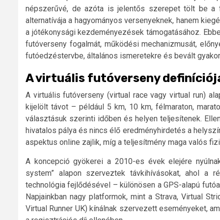
népszerűvé, de azóta is jelentős szerepet tölt be a
alternatívája a hagyományos versenyeknek, hanem kiegé
a jótékonysági kezdeményezések támogatásához. Ebben 
futóverseny fogalmát, működési mechanizmusát, előnyeit,
futóedzéstervbe, általános ismeretekre és bevált gyako
A virtuális futóverseny definíció
A virtuális futóverseny (virtual race vagy virtual run)
kijelölt távot – például 5 km, 10 km, félmaraton, marat
választásuk szerinti időben és helyen teljesítenek. Ell
hivatalos pálya és nincs élő eredményhirdetés a helyszín
aspektus online zajlik, míg a teljesítmény maga valós fizik
A koncepció gyökerei a 2010-es évek elejére nyúlna
system” alapon szerveztek távkihívásokat, ahol a rés
technológia fejlődésével – különösen a GPS-alapú futóa
Napjainkban nagy platformok, mint a Strava, Virtual Stri
Virtual Runner UK) kínálnak szervezett eseményeket, am