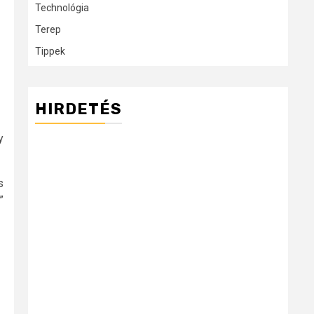
Technológia
Terep
Tippek
HIRDETÉS
y
s
”