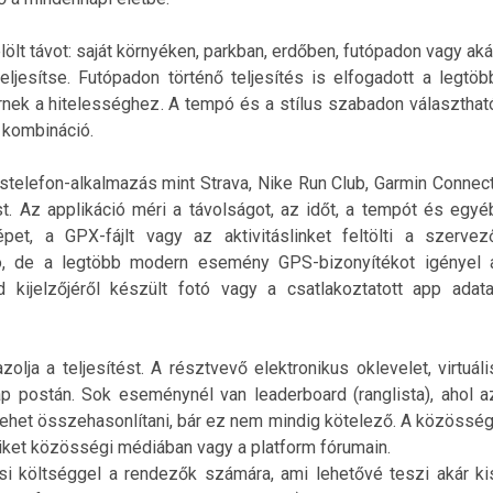
jelölt távot: saját környéken, parkban, erdőben, futópadon vagy aká
jesítse. Futópadon történő teljesítés is elfogadott a legtöb
ek a hitelességhez. A tempó és a stílus szabadon választhat
 kombináció.
ostelefon-alkalmazás mint Strava, Nike Run Club, Garmin Connect
st. Az applikáció méri a távolságot, az időt, a tempót és egyé
pet, a GPX-fájlt vagy az aktivitáslinket feltölti a szervez
zó, de a legtöbb modern esemény GPS-bizonyítékot igényel 
 kijelzőjéről készült fotó vagy a csatlakoztatott app adata
olja a teljesítést. A résztvevő elektronikus oklevelet, virtuáli
p postán. Sok eseménynél van leaderboard (ranglista), ahol a
 lehet összehasonlítani, bár ez nem mindig kötelező. A közösség
ket közösségi médiában vagy a platform fórumain.
zési költséggel a rendezők számára, ami lehetővé teszi akár ki