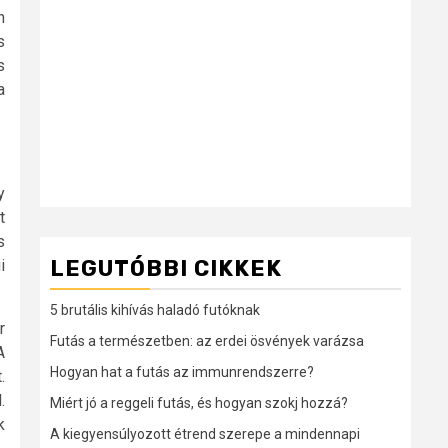
n
s
s
a
y
t
s
LEGUTÓBBI CIKKEK
i
5 brutális kihívás haladó futóknak
r
Futás a természetben: az erdei ösvények varázsa
A
Hogyan hat a futás az immunrendszerre?
.
.
Miért jó a reggeli futás, és hogyan szokj hozzá?
k
A kiegyensúlyozott étrend szerepe a mindennapi