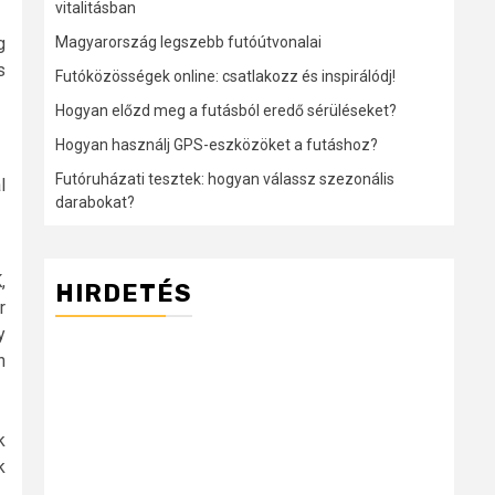
vitalitásban
Magyarország legszebb futóútvonalai
g
s
Futóközösségek online: csatlakozz és inspirálódj!
Hogyan előzd meg a futásból eredő sérüléseket?
Hogyan használj GPS-eszközöket a futáshoz?
Futóruházati tesztek: hogyan válassz szezonális
l
darabokat?
,
HIRDETÉS
r
y
n
k
k