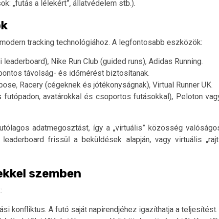
: „futás a lélekért”, állatvédelem stb.).
ok
 modern tracking technológiához. A legfontosabb eszközök:
leaderboard), Nike Run Club (guided runs), Adidas Running.
 pontos távolság- és időmérést biztosítanak.
urpose, Racery (cégeknek és jótékonyságnak), Virtual Runner UK.
tás futópadon, avatárokkal és csoportos futásokkal), Peloton vag
utólagos adatmegosztást, így a „virtuális” közösség valóságo
eaderboard frissül a beküldések alapján, vagy virtuális „rajt
ekkel szemben
:
i konfliktus. A futó saját napirendjéhez igazíthatja a teljesítést.