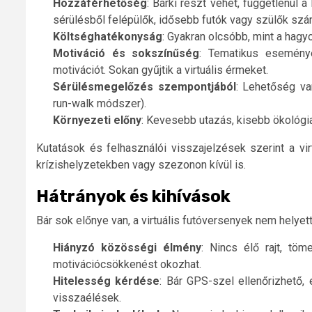
Hozzáférhetőség
: Bárki részt vehet, függetlenül a
sérülésből felépülők, idősebb futók vagy szülők szám
Költséghatékonyság
: Gyakran olcsóbb, mint a hagy
Motiváció és sokszínűség
: Tematikus eseménye
motivációt. Sokan gyűjtik a virtuális érmeket.
Sérülésmegelőzés szempontjából
: Lehetőség va
run-walk módszer).
Környezeti előny
: Kevesebb utazás, kisebb ökológi
Kutatások és felhasználói visszajelzések szerint a v
krízishelyzetekben vagy szezonon kívül is.
Hátrányok és kihívások
Bár sok előnye van, a virtuális futóversenyek nem helye
Hiányzó közösségi élmény
: Nincs élő rajt, tö
motivációcsökkenést okozhat.
Hitelesség kérdése
: Bár GPS-szel ellenőrizhető, 
visszaélések.