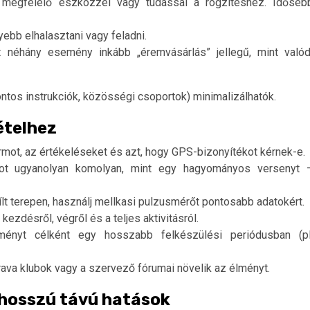
 megfelelő eszközzel vagy tudással a rögzítéshez. Időseb
yebb elhalasztani vagy feladni.
nt néhány esemény inkább „éremvásárlás” jellegű, mint valód
tos instrukciók, közösségi csoportok) minimalizálhatók.
ételhez
formot, az értékeléseket és azt, hogy GPS-bizonyítékot kérnek-e.
ávot ugyanolyan komolyan, mint egy hagyományos versenyt 
yílt terepen, használj mellkasi pulzusmérőt pontosabb adatokért.
ezdésről, végről és a teljes aktivitásról.
ményt célként egy hosszabb felkészülési periódusban (pl
rava klubok vagy a szervező fórumai növelik az élményt.
 hosszú távú hatások