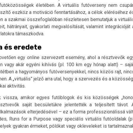
 futóközösségek életében. A virtuális futóverseny nem csupá
szítő eszköz a motiváció fenntartásához, a célok eléréséhez é
a szakmai összefoglalóban részletesen bemutatjuk a virtuáli
 hátrányait, gyakorlati megvalósítását, valamint integrációját 
rlatokra támaszkodva.
ja és eredete
 alapvetően egy online szervezett esemény, ahol a résztvevők eg
on vagy akár egyéni kihívás (pl. 100 km egy hónap alatt) – sajá
entétben a hagyományos futóversenyekkel, nincs közös rajt, ninc
en. A „virtuális” jelző arra utal, hogy a szervezés és a közösség
ai aktivitás.
k vissza, amikor egyes futóblogok és kis közösségek „hono
ztvevők saját becsületükre jelentették a teljesített távot. 
lkalmazások elterjedésével – ez a forma professzionálissá vált
des, Runs for a Purpose vagy speciális virtuális futóoldalak (pl
elyek gyakran érmeket, pólókat vagy okleveleket is tartalmazna