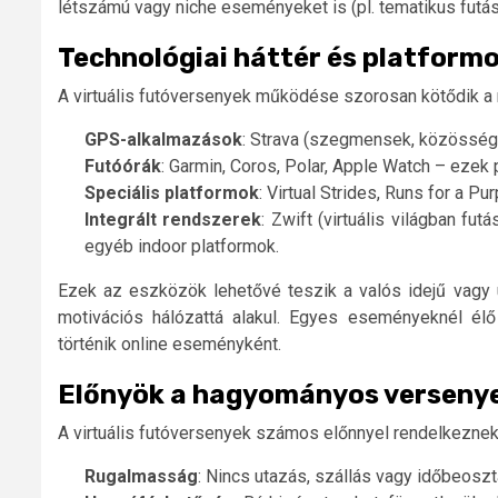
létszámú vagy niche eseményeket is (pl. tematikus futások
Technológiai háttér és platform
A virtuális futóversenyek működése szorosan kötődik a
GPS-alkalmazások
: Strava (szegmensek, közösségi 
Futóórák
: Garmin, Coros, Polar, Apple Watch – ezek
Speciális platformok
: Virtual Strides, Runs for a P
Integrált rendszerek
: Zwift (virtuális világban fu
egyéb indoor platformok.
Ezek az eszközök lehetővé teszik a valós idejű vagy 
motivációs hálózattá alakul. Egyes eseményeknél élő l
történik online eseményként.
Előnyök a hagyományos verseny
A virtuális futóversenyek számos előnnyel rendelkeznek
Rugalmasság
: Nincs utazás, szállás vagy időbeosztás