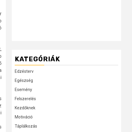
r
b
ó
,
b
KATEGÓRIÁK
ő
a
Edzésterv
i
Egészség
Esemény
s
Felszerelés
z
Kezdőknek
i
Motiváció
Táplálkozás
s