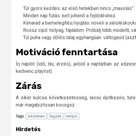
Túl gyors kezdés: az első hetekben nincs „maxolás”.
Minden nap futás: kell pihenő a fejlődéshez.
Kimarad a bemelegítés/nyújtás: növeli a sérüléskock
Rossz cipő: hólyag, fájdalom. Próbálj több modellt, v
Túl puha vagy dőlős talaj egyhangúan: váltogasd (aszfal
Motiváció fenntartása
Írj naplót (idő, táv, érzés), jelöld a naptárban az edz
kedvenc playlist).
Zárás
A siker kulcsa: következetesség, lassú építkezés, tü
már magabiztosan kocogsz.
edzésterv
légzés
tempó
Tags:
Hirdetés