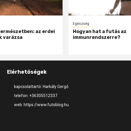
Egészség
természetben: az erdei
Hogyan hat a futás az
k varázsa
immunrendszerre?
Elérhetőségek
kapcsolattartó: Harkály Gergő
telefon: +36305512337
web: https://www.futoblog.hu