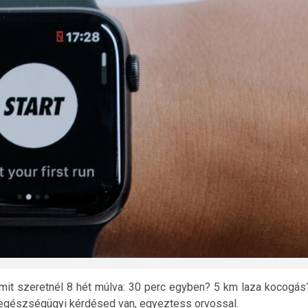
 mit szeretnél 8 hét múlva: 30 perc egyben? 5 km laza kocogás
agy egészségügyi kérdésed van, egyeztess orvossal.