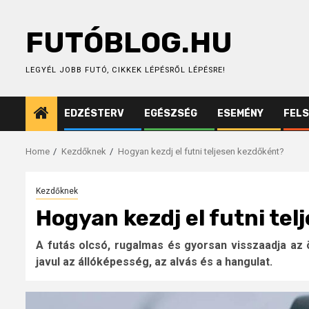
Skip
to
FUTÓBLOG.HU
content
LEGYÉL JOBB FUTÓ, CIKKEK LÉPÉSRŐL LÉPÉSRE!
EDZÉSTERV
EGÉSZSÉG
ESEMÉNY
FEL
Home
Kezdőknek
Hogyan kezdj el futni teljesen kezdőként?
Kezdőknek
Hogyan kezdj el futni te
A futás olcsó, rugalmas és gyorsan visszaadja az
javul az állóképesség, az alvás és a hangulat.