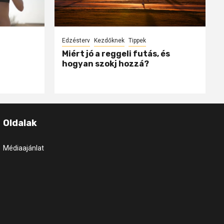
Edzésterv
Kezdőknek
Tippek
Miért jó a reggeli futás, és
hogyan szokj hozzá?
Oldalak
Médiaajánlat