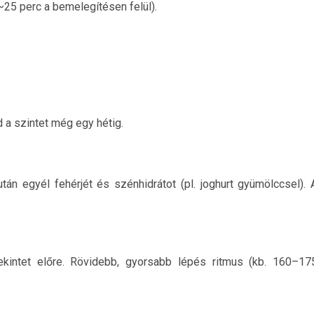
 ~25 perc a bemelegítésen felül).
d a szintet még egy hétig.
tán egyél fehérjét és szénhidrátot (pl. joghurt gyümölccsel). 
tekintet előre. Rövidebb, gyorsabb lépés ritmus (kb. 160–17