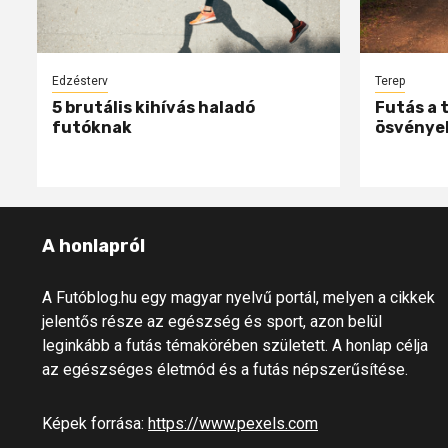
Edzésterv
Terep
5 brutális kihívás haladó
Futás a 
futóknak
ösvénye
A honlapról
A Futóblog.hu egy magyar nyelvű portál, melyen a cikkek
jelentős része az egészség és sport, azon belül
leginkább a futás témakörében született. A honlap célja
az egészséges életmód és a futás népszerűsítése.
Képek forrása:
https://www.pexels.com