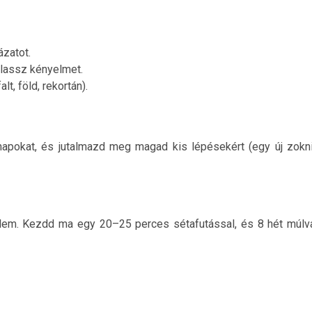
ázatot.
álassz kényelmet.
t, föld, rekortán).
ésnapokat, és jutalmazd meg magad kis lépésekért (egy új zokni
relem. Kezdd ma egy 20–25 perces sétafutással, és 8 hét múlv