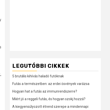
y
s
LEGUTÓBBI CIKKEK
,
5 brutális kihívás haladó futóknak
Futás a természetben: az erdei ösvények varázsa
Hogyan hat a futás az immunrendszerre?
Miért jó a reggeli futás, és hogyan szokj hozzá?
A kiegyensúlyozott étrend szerepe a mindennapi