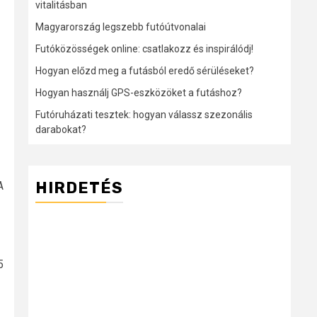
vitalitásban
Magyarország legszebb futóútvonalai
Futóközösségek online: csatlakozz és inspirálódj!
Hogyan előzd meg a futásból eredő sérüléseket?
Hogyan használj GPS-eszközöket a futáshoz?
Futóruházati tesztek: hogyan válassz szezonális
darabokat?
HIRDETÉS
A
5