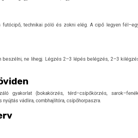
futócipő, technikai póló és zokni elég. A cipő legyen fél–eg
 beszélni, ne lihegj. Légzés 2–3 lépés belégzés, 2–3 kilégzé
.
röviden
áló gyakorlat (bokakörzés, térd–csípőkörzés, sarok–fenék
nyújtás vádlira, combhajlítóra, csípőhorpaszra.
erv