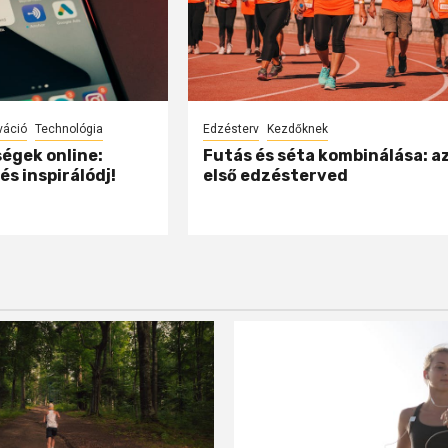
váció
Technológia
Edzésterv
Kezdőknek
égek online:
Futás és séta kombinálása: a
és inspirálódj!
első edzésterved