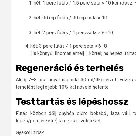
hét: 1 perc futás / 1,5 perc séta × 10 kör (össz.
hét: 90 mp futás / 90 mp séta × 10.
hét: 2 perc futás / 1 perc séta × 8–10.
hét: 3 perc futás / 1 perc séta × 6–8.
Ha könnyű, finoman emelj 1 körrel; ha nehéz, tarts
Regeneráció és terhelés
Aludj 7–8 órát, igyál naponta 30 ml/ttkg vizet. Edzés u
terhelést legfeljebb 10%-kal növeld hetente.
Testtartás és lépéshossz
Futás közben dőlj enyhén előre bokából, laza váll, 
lépés/perc érzetre) kíméli az ízületeket.
Gyakori hibák