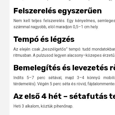
Felszerelés egyszerűen
Nem kell teljes felszerelés. Egy kényelmes, semleges 
számmal nagyobb, elöl maradjon 0,5–1 cm hely.
Tempó és légzés
Az elején csak „beszélgetős” tempó: tudd mondatokban
ritmusban. A pulzusod legyen alacsony–közepes érzetű
Bemelegítés és levezetés 
Indíts 5–7 perc sétával, majd 3–4 könnyű mobiliz
térdemelés). Végén 5 perc séta és rövid, fájdalommentes 
Az első 4 hét – sétafutás t
Heti 3 alkalom, köztük pihenőnap.