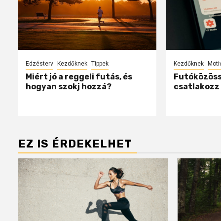
Edzésterv
Kezdőknek
Tippek
Kezdőknek
Moti
Miért jó a reggeli futás, és
Futóközöss
hogyan szokj hozzá?
csatlakozz 
EZ IS ÉRDEKELHET