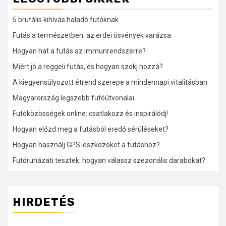
5 brutális kihívás haladó futóknak
Futás a természetben: az erdei ösvények varázsa
Hogyan hat a futás az immunrendszerre?
Miért jó a reggeli futás, és hogyan szokj hozzá?
A kiegyensúlyozott étrend szerepe a mindennapi vitalitásban
Magyarország legszebb futóútvonalai
Futóközösségek online: csatlakozz és inspirálódj!
Hogyan előzd meg a futásból eredő sérüléseket?
Hogyan használj GPS-eszközöket a futáshoz?
Futóruházati tesztek: hogyan válassz szezonális darabokat?
HIRDETÉS