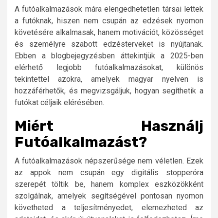
A futóalkalmazások mára elengedhetetlen társai lettek
a futóknak, hiszen nem csupán az edzések nyomon
követésére alkalmasak, hanem motivációt, közösséget
és személyre szabott edzésterveket is nyújtanak.
Ebben a blogbejegyzésben áttekintjük a 2025-ben
elérhető legjobb futóalkalmazásokat, különös
tekintettel azokra, amelyek magyar nyelven is
hozzáférhetők, és megvizsgáljuk, hogyan segíthetik a
futókat céljaik elérésében.
Miért Használj
Futóalkalmazást?
A futóalkalmazások népszerűsége nem véletlen. Ezek
az appok nem csupán egy digitális stopperóra
szerepét töltik be, hanem komplex eszközökként
szolgálnak, amelyek segítségével pontosan nyomon
követheted a teljesítményedet, elemezheted az