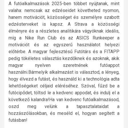
A futóalkalmazások 2025-ben többet nyújtanak, mint
valaha: nemcsak az edzéseidet követheted nyomon,
hanem motivációt, közösséget és személyre szabott
edzésterveket is kapsz. A Strava a közösségi
élményre és a részletes analitikára vágyóknak ideális,
míg a Nike Run Club és az ASICS Runkeeper a
motivációt és az egyszerű használatot helyezi
előtérbe. A magyar fejlesztésű Futótárs és a FITAPP
pedig tökéletes választás kezdőknek és azoknak, akik
magyar nyelven szeretnének futóappot
használni.Bármelyik alkalmazást is választod, a lényeg,
hogy élvezd a futást, és használd ki a technológia adta
lehetőségeket céljaid eléréséhez. Szóval, fűzd be a
futócipődet, töltsd le a kedvenc appodat, és indulj el a
következő kalandra!Ha van kedvenc futóalkalmazásod,
oszd meg velünk a tapasztalataidat a
hozzászólásokban, és meséld el, hogyan segített a
futásban!