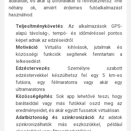
adataidat, és akár új útvonalakat is felfedezhetsz. Íme
néhány ok, amiért érdemes futóalkalmazást
használnod:
Teljesítménykövetés
: Az alkalmazások GPS-
alapú távolság-, tempó- és időméréssel pontos
képet adnak az edzéseidről.
Motiváció
: Virtuális kihívások, jutalmak és
közösségi funkciók segítenek fenntartani a
lelkesedést.
Edzéstervezés
: Személyre szabott
edzéstervekkel készülhetsz fel egy 5 km-es
futásra, egy félmaratonra vagy akár egy
ultramaratonra.
Közösségépítés
: Sok app lehetővé teszi, hogy
barátaiddal vagy más futókkal oszd meg az
eredményeidet, és akár együtt fussatok virtuálisan.
Adatbiztonság és szinkronizáció
: Az adatok
szinkronizálhatók más eszközökkel, például