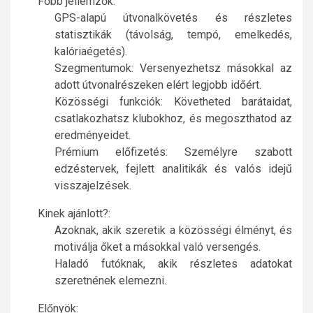
Főbb jellemzők:
GPS-alapú útvonalkövetés és részletes
statisztikák (távolság, tempó, emelkedés,
kalóriaégetés).
Szegmentumok: Versenyezhetsz másokkal az
adott útvonalrészeken elért legjobb időért.
Közösségi funkciók: Követheted barátaidat,
csatlakozhatsz klubokhoz, és megoszthatod az
eredményeidet.
Prémium előfizetés: Személyre szabott
edzéstervek, fejlett analitikák és valós idejű
visszajelzések.
Kinek ajánlott?:
Azoknak, akik szeretik a közösségi élményt, és
motiválja őket a másokkal való versengés.
Haladó futóknak, akik részletes adatokat
szeretnének elemezni.
Előnyök: