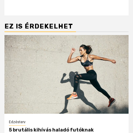
EZ IS ÉRDEKELHET
Edzésterv
5 brutális kihívás haladó futóknak