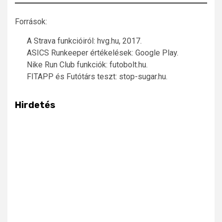
Források:
A Strava funkcióiról: hvg.hu, 2017.
ASICS Runkeeper értékelések: Google Play.
Nike Run Club funkciók: futobolt.hu.
FITAPP és Futótárs teszt: stop-sugar.hu.
Hirdetés