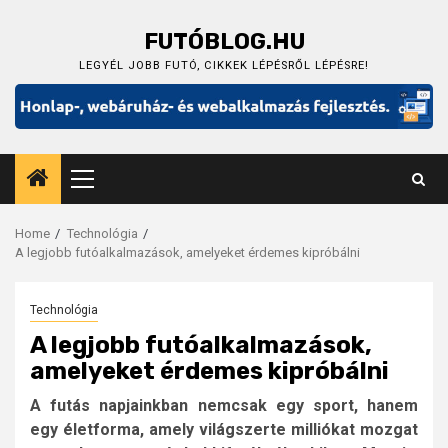
Skip
to
FUTÓBLOG.HU
content
LEGYÉL JOBB FUTÓ, CIKKEK LÉPÉSRŐL LÉPÉSRE!
Primary
Menu
Home
Technológia
A legjobb futóalkalmazások, amelyeket érdemes kipróbálni
Technológia
A legjobb futóalkalmazások,
amelyeket érdemes kipróbálni
A futás napjainkban nemcsak egy sport, hanem
egy életforma, amely világszerte milliókat mozgat