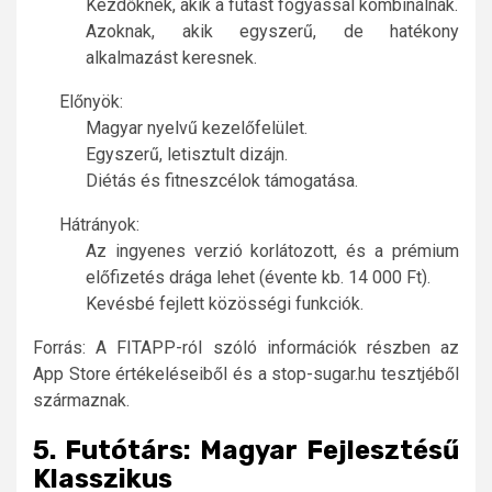
Kezdőknek, akik a futást fogyással kombinálnák.
Azoknak, akik egyszerű, de hatékony
alkalmazást keresnek.
Előnyök:
Magyar nyelvű kezelőfelület.
Egyszerű, letisztult dizájn.
Diétás és fitneszcélok támogatása.
Hátrányok:
Az ingyenes verzió korlátozott, és a prémium
előfizetés drága lehet (évente kb. 14 000 Ft).
Kevésbé fejlett közösségi funkciók.
Forrás: A FITAPP-ról szóló információk részben az
App Store értékeléseiből és a stop-sugar.hu tesztjéből
származnak.
5. Futótárs: Magyar Fejlesztésű
Klasszikus