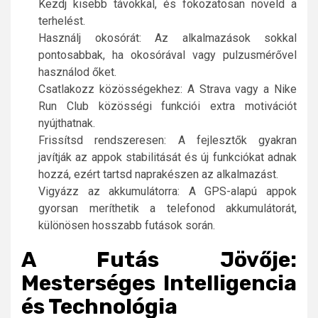
Kezdj kisebb távokkal, és fokozatosan növeld a
terhelést.
Használj okosórát: Az alkalmazások sokkal
pontosabbak, ha okosórával vagy pulzusmérővel
használod őket.
Csatlakozz közösségekhez: A Strava vagy a Nike
Run Club közösségi funkciói extra motivációt
nyújthatnak.
Frissítsd rendszeresen: A fejlesztők gyakran
javítják az appok stabilitását és új funkciókat adnak
hozzá, ezért tartsd naprakészen az alkalmazást.
Vigyázz az akkumulátorra: A GPS-alapú appok
gyorsan meríthetik a telefonod akkumulátorát,
különösen hosszabb futások során.
A Futás Jövője:
Mesterséges Intelligencia
és Technológia