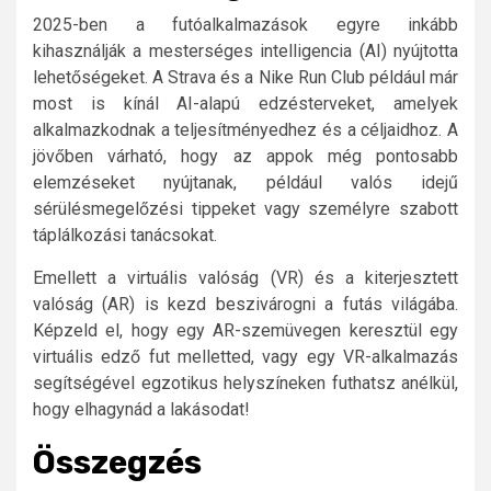
2025-ben a futóalkalmazások egyre inkább
kihasználják a mesterséges intelligencia (AI) nyújtotta
lehetőségeket. A Strava és a Nike Run Club például már
most is kínál AI-alapú edzésterveket, amelyek
alkalmazkodnak a teljesítményedhez és a céljaidhoz. A
jövőben várható, hogy az appok még pontosabb
elemzéseket nyújtanak, például valós idejű
sérülésmegelőzési tippeket vagy személyre szabott
táplálkozási tanácsokat.
Emellett a virtuális valóság (VR) és a kiterjesztett
valóság (AR) is kezd beszivárogni a futás világába.
Képzeld el, hogy egy AR-szemüvegen keresztül egy
virtuális edző fut melletted, vagy egy VR-alkalmazás
segítségével egzotikus helyszíneken futhatsz anélkül,
hogy elhagynád a lakásodat!
Összegzés