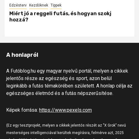
Edzésterv
Kezdőknek
Tippek
Miért jó a reggeli futás, és hogyan szokj
hozzá?
A honlapról
A Futóblog.hu egy magyar nyelvű portál, melyen a cikkek
jelentős része az egészség és sport, azon belül
leginkább a futás témakörében született. A honlap célja az
egészséges életmód és a futás népszerűsítése.
Képek forrása:
https://www.pexels.com
(Ez egy tesztprojekt, melyen a cikkek jelentős részét az "X Grok" nevű
mesterséges intelligenciával kerültek megírásra, felmérve azt, 2025