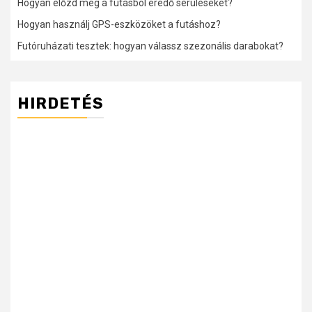
Hogyan előzd meg a futásból eredő sérüléseket?
Hogyan használj GPS-eszközöket a futáshoz?
Futóruházati tesztek: hogyan válassz szezonális darabokat?
HIRDETÉS