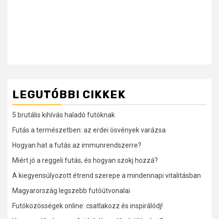
LEGUTÓBBI CIKKEK
5 brutális kihívás haladó futóknak
Futás a természetben: az erdei ösvények varázsa
Hogyan hat a futás az immunrendszerre?
Miért jó a reggeli futás, és hogyan szokj hozzá?
A kiegyensúlyozott étrend szerepe a mindennapi vitalitásban
Magyarország legszebb futóútvonalai
Futóközösségek online: csatlakozz és inspirálódj!