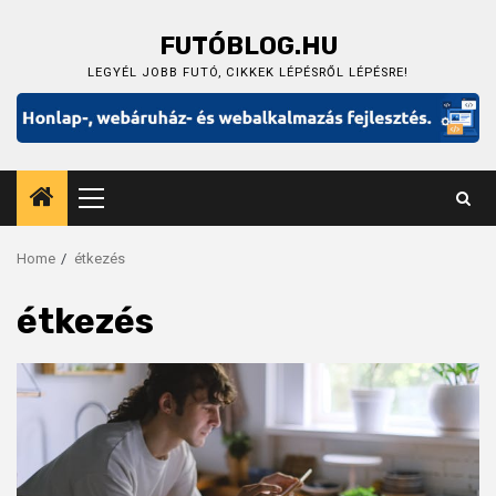
Skip
to
FUTÓBLOG.HU
content
LEGYÉL JOBB FUTÓ, CIKKEK LÉPÉSRŐL LÉPÉSRE!
Primary
Menu
Home
étkezés
étkezés